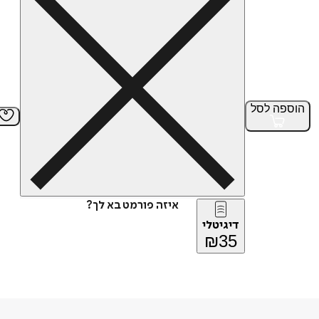
הוספה
לסל
איזה פורמט בא לך?
דיגיטלי
₪
35