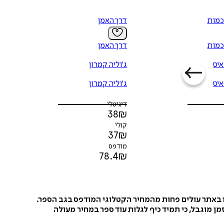
כמות
דרך האמן
כמות
דרך האמן
איס
ג'וליה קמרון
איס
ג'וליה קמרון
דיגיטלי
38
₪
קולי
37
₪
מודפס
78.4
₪
ו באתר עולים פחות מהמחיר הקטלוגי המודפס בגב הספר.
ן מוגבל, כי תמיד כיף לגלות עוד ספר במחיר מעולה