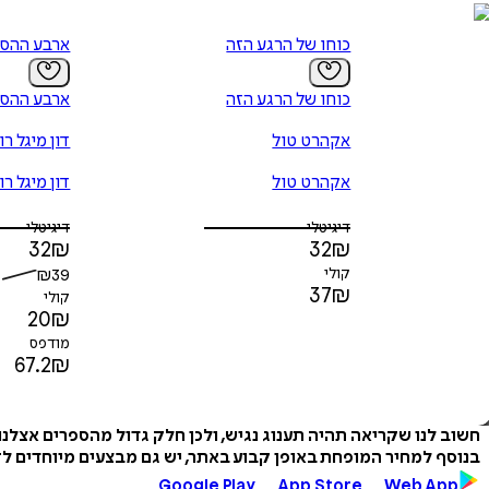
כוחו של הרגע הזה
ארבע ההס
כוחו של הרגע הזה
ארבע ההס
אקהרט טול
דון מיגל רו
אקהרט טול
דון מיגל רו
דיגיטלי
דיגיטלי
32
₪
32
₪
קולי
39
₪
37
₪
קולי
20
₪
מודפס
67.2
₪
חשוב לנו שקריאה תהיה תענוג נגיש, ולכן חלק גדול מהספרים אצלנ
בנוסף למחיר המופחת באופן קבוע באתר, יש גם מבצעים מיוחדים לזמ
Google Play
App Store
Web App