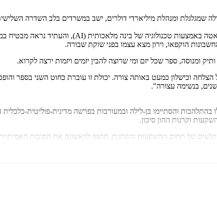
גדולה שמגלגלת ומנהלת מיליארדי דולרים, ישב במשרדים בלב השדרה השלישית
שבונות הוקפאו, וירון מצא עצמו בפני שוקת שבורה.
 ותיק ומנוסה, ספר שכל יזם ומי שרוצה להבין יזמים ויזמות ירצה לקרוא.
הצלחה וכישלון כמעט באותה צורה. יכולת זו עוברת כחוט השני בספר והופ
נים, בנשימה עצורה".
 בהתלהבות והסתיימו בן-לילה ובמעורבות בפרשה מדינית-פוליטית-כלכלית ד
שקעות וקרנות ההון סיכון.
הקלעים של תחום ההשקעות והקרנות, חושף לראשונה את הסיבות האמיתיות ל
ז הפעילות המקצועית שלו עד היום.
אוותו היא שורת חברות שהקים או היה שותף להקמתן. כיום איתן פעיל בשלו
ל עסקים וורטון באוניברסיטת פנסילבניה. הוא חי בניו יורק עם אשתו הגר וש