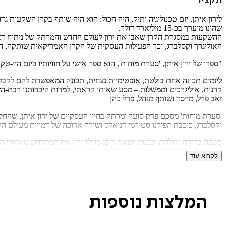
תקציר
לירון איתן, יזם טכנולוגיה ותיק, היה הכול: הוא היה שותף בקרן השקעות 
שהונו מוערך בכ-15 מיליארד דולר.
האוליגרך וקסלברג, וכך הפעילות העסקית של הקרן האמריקאית שותקה, הח
"ספרו של ירון איתן, 'סערת מוחות', הוא ספר אישי על חוויותיו כיזם היי-טק
ליזמים תכונה אחת בולטת, אופטימיות נצחית, תכונה המאפשרת להם לקבל 
קרנות, אוליגרכים וממשלות – מסע שאותו קראתי, למרות היכרותנו רבת-הש
זאב פרל, מייסד ושותף מנהל, פרל כהן
'סערת מוחות' מסכם פרק סוער ומרתק בחייו העסקיים של ירון איתן, שהחלו
וקסלברג, כוכבת הפורנו סטורמי דניאלס ושורה ארוכה של דמויות מעולם הה
בשפה בהירה וקולחת ובכנות יוצאת דופן מגולל ירון את המתרחש מאחורי 
גרם לו להתאהב בעולם הטכנולוגי של הבינה המלאכותית ולהפוך אותו למרכ
לקרוא עוד
ירון איתן
הוא יזם טכנולוגיה ותיק, שהיה שותף ומנהל בכמה קרנות, אבל ג
מלאכותית.
ירון איתן, יליד חיפה, לשעבר קצין בגולני, למד לתואר שני בבית הספר למנה
בשנת 2005 יצא לאור ספרו הראשון, "גלים מתנפצים", שסיפר את סיפורה של חברת גיאוטק תקשורת. "סערת מוחות" הוא ספרו השני.
המלצות נוספות