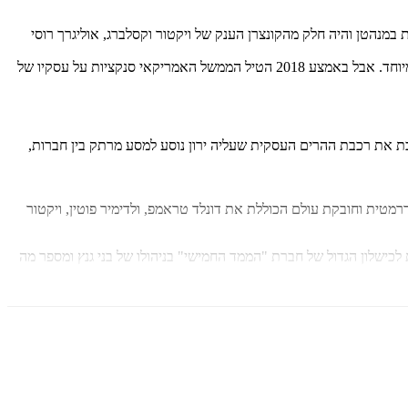
 במנהטן והיה חלק מהקונצרן הענק של ויקטור וקסלברג, אוליגרך רוסי
ההשקעות במסגרת הקרן שאבו את ירון לעולם החדש והמרתק של ניתוח דאטה באמצעות טכנולוגיה של בינה מלאכותית (AI), והעתיד נראה מבטיח במיוחד. אבל באמצע 2018 הטיל הממשל האמריקאי סנקציות על עסקיו של
כת את רכבת ההרים העסקית שעליה ירון נוסע למסע מרתק בין חברות,
רמטית וחובקת עולם הכוללת את דונלד טראמפ, ולדימיר פוטין, ויקטור
כישלון הגדול של חברת "הממד החמישי" בניהולו של בני גנץ ומספר מה
ש חברות שהוא שותף להקמתן אשר מבוססות על טכנולוגיית בינה
לושת ילדיהם.