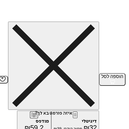
הוספה
לסל
איזה פורמט בא לך?
דיגיטלי
מודפס
₪
59.2
₪
32
מחיר קודם:
39
₪