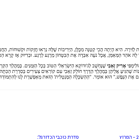
דיגיטלי
מודפס
₪
59.2
₪
32
מחיר קודם:
39
₪
במבצע עד:
31/08/2026
מחיר על הספר: ₪
74
 לַזִּירָה. הִיא הָיְתָה הֲכִי קְטַנָּה מִכֻּלָּן, הַיְּרִיבוֹת שֶׁלָּהּ נִרְאוּ חֲזָקוֹת וּקְשׁוּחוֹת, הַ
ָהּ אֹהַד הַמְּאַמֵּן, אֲבָל נֹעָה אִבְּדָה אֶת הַבִּטָּחוֹן מֵרֶגַע לְרֶגַע. וּבְדִיּוּק אָז קָרָא הַכָּ
לִימְפִּי
אָרִיק זְאֵבִי
שֶׁנֶּחְשָׁב לַגּ'וּדוֹקָא הַיִּשְׂרְאֵלִי הַטּוֹב בְּכָל הַזְּמַנִּים. בְּמַהֲלַךְ הַקַּ
וֹת שֶׁהִגִּיעַ אֲלֵיהֶן בְּמַהֲלַךְ הַדֶּרֶךְ חוֹלֵק זְאֵבִי עִם קוֹרְאִים צְעִירִים בְּסִדְרַת הַכִּתָּה
ַּם אֶת הַנֶּפֶשׁ," הוּא אוֹמֵר. "הַהַשְׂכָּלָה הַמֶּנְטָלִית' הַזֹּאת מְאַפְשֶׁרֶת לָנוּ לְהִתְמוֹדֵד בְ
אור נגד פז 2 - המרוץ
סדרת כוכבי הכדורגל: