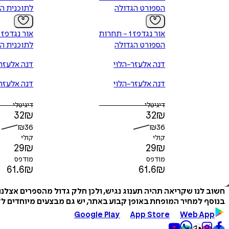
הספורט הגדולה
לתוכנית הט
אור נגד פז 1 - תחרות
הספורט הגדולה
לתוכנית הט
דנה אלעזר-הלוי
דנה אלעזר-
דנה אלעזר-הלוי
דנה אלעזר-
דיגיטלי
דיגיטלי
32
₪
32
₪
₪
36
₪
36
קולי
קולי
29
₪
29
₪
מודפס
מודפס
61.6
₪
61.6
₪
חשוב לנו שקריאה תהיה תענוג נגיש, ולכן חלק גדול מהספרים אצלנ
בנוסף למחיר המופחת באופן קבוע באתר, יש גם מבצעים מיוחדים לזמ
Google Play
App Store
Web App