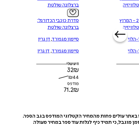
לוויזיה
ברצלונה שולטת
אור נגד פז 2 - המרוץ
סדרת כוכבי הכדורגל:
לוויזיה
ברצלונה שולטת
הלוי
סיימון מגפורד
,
דן גרין
הלוי
סיימון מגפורד
,
דן גרין
דיגיטלי
32
₪
₪
44
מודפס
71.2
₪
ו באתר עולים פחות מהמחיר הקטלוגי המודפס בגב הספר.
ן מוגבל, כי תמיד כיף לגלות עוד ספר במחיר מעולה