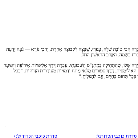
חֲבֵרָה הֲכִי טוֹבָה שֶׁלָּהּ, עָפְרִי, שֻׁבְּצָה לִקְבוּצָה אַחֶרֶת, וַהֲכִי נוֹרָא — נֹעָה יָדְעָה
רוֹז בִּשְׁמָהּ. הַקְּרָב הָרִאשׁוֹן הֵחֵל.
רְיֵרָה שֶׁלּוֹ, שֶׁהִתְחִילָה בַּמַּתְנָ"ס הַשְּׁכוּנָתִי, עָבְרָה דֶּרֶךְ אַלִּיפוּיוֹת אֵירוֹפָּה וְהִגִּיעָה
 הָאוֹלִימְפִּית, דֶּרֶךְ סִפּוּרִים מְלֵאֵי מֶתַח וּדְמוּיוֹת מְעוֹרְרוֹת הִזְדַּהוּת. "בְּכָל
ּכָל תְּחוּם בַּחַיִּים, וְגַם לְהַצְלִיחַ."
סדרת כוכבי הכדורגל: קיין
סדרת כוכבי הכדורגל: מסי