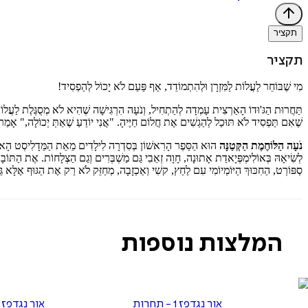
תקציר
תקציר
מִי שֶׁבּוֹחֵר לַעֲלוֹת לַמִּזְרָן וּלְהִתְמוֹדֵד, אַף פַּעַם לֹא יָכוֹל לְהַפְסִיד!
תַּחֲרוּת הַגּ'וּדוֹ הָאַרְצִית עָמְדָה לְהַתְחִיל, וְנֹעָה הִרְגִּישָׁה שֶׁהִיא לֹא מְסֻגֶּלֶת לַעֲלוֹת
שֶׁאִם תַּפְסִיד לֹא תּוּכַל לְהַגְשִׁים אֶת חֲלוֹם חַיֶּיהָ. "אֲנִי יוֹדֵעַ שֶׁאַתְּ יְכוֹלָה," אָמַר ל
נֹעָה הַלּוֹחֶמֶת הַקְּטַנָּה
הוּא הַסֵּפֶר הָרִאשׁוֹן בְּסִדְרָה לִילָדִים מֵאֵת הַמֵּדָלִיסְט הָאוֹ
לְשִׂיאָהּ בְּאוֹלִימְפְּיָאדַת אָתוּנָה, חָוָה זְאֵבִי גַּם מַשְׁבְּרִים וְגַם הַצְלָחוֹת. אֶת הַתּוֹבָנ
סְפּוֹרְט, הַחִכּוּךְ הַיּוֹמְיוֹמִי עִם לַחַץ, קשִׁי וְאַכְזָבָה, מְחַזֵּק לֹא רַק אֶת הַגּוּף אֶלָּא ג
המלצות נוספות
אור נגד פז 1 - תחרות