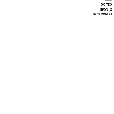
מודפס
₪
59.2
גב הספר:
74
₪