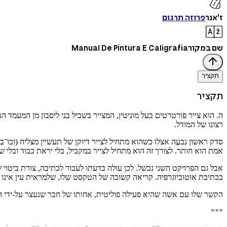
ז'אנר
פרוזה תרגום
שם במקור
Manual De Pintura E Caligrafia
תקציר
תקציר
ה. הוא צייר פורטרטים בעל מוניטין, המצייר בשביל בני ליסבון מן המעמד
רצונו של המודל.
סדק ראשון נִבעֶה אצלו כשהוא מתחיל לצייר דיוקן של תעשיין מצליח (ובו
אמת הוא חותר. לצורך זה הוא מתחיל לצייר במקביל, בלי יראת כבוד ובלי 
אבל גם הפרויקט השני נכשל. לכן עולה בדעתו לעבור לכתיבה, צורת ביטוי שא
בכתיבת אוטוביוגרפיה. קריאה קשובה של הטקסט שלו, שלמראית עין אינו י
הקשר שלו עם אשה שהיא פעילה פוליטית, אחותו של חבר שנעצר על-ידי 
***