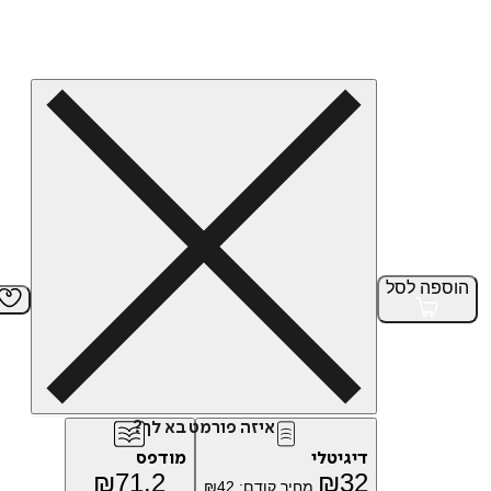
הוספה
לסל
איזה פורמט בא לך?
דיגיטלי
מודפס
₪
71.2
₪
32
מחיר קודם:
42
₪