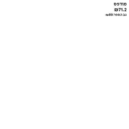
מודפס
₪
71.2
גב הספר:
89
₪