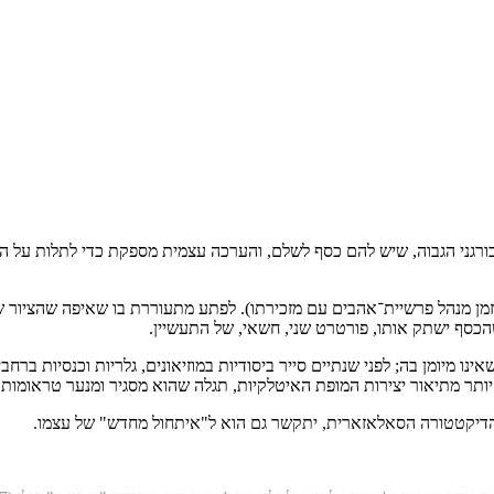
₪
71.2
₪
32
מחיר קודם:
42
₪
במבצע עד:
31/08/2026
מחיר על הספר: ₪
89
 הבורגני הגבוה, שיש להם כסף לשלם, והערכה עצמית מספקת כדי לתלות על ה
־בזמן מנהל פרשיית־אהבים עם מזכירתו). לפתע מתעוררת בו שאיפה שהציור ש
שהכסף ישתק אותו, פורטרט שני, חשאי, של התעשיין.
ינו מיומן בה; לפני שנתיים סייר ביסודיות במוזיאונים, גלריות וכנסיות ברח
ותר מתיאור יצירות המופת האיטלקיות, תגלה שהוא מסגיר ומנער טראומות 
הדיקטטורה הסאלאזארית, יתקשר גם הוא ל"איתחול מחדש" של עצמו.