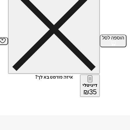
הוספה
לסל
איזה פורמט בא לך?
דיגיטלי
₪
35