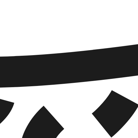
הוספה
לסל
איזה פורמט בא לך?
דיגיטלי
₪
35