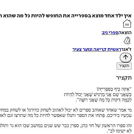
איך ילד אחד מוצא בספרייה את החופש להיות כל מה שהוא ר
הוצאה
ספרי ניב
ז'אנר
ראשית קריאה ונוער צעיר
תקציר
תקציר
"אֵיזֶה כֵּיף בַּסִּפְרִייָּה!
כְּשֶׁאֲנִי שָׁם אֲנִי מַרְגִּישׁ שֶׁאֲנִי יָכוֹל לִהְיוֹת
לְכַמָּה דַּקּוֹת כָּל מָה שֶׁאֲנִי רוֹצֶה".
מי אמר שאחד שאוהב ספרים לא יכול לאהוב לשחק כדורגל או לשחק במחשב?
עכשיו בידיכם. פִּתחו את הספר ותגלו שאפשר להיות כל מה שתרצו וגם לאה
זהו ספרו הראשון של חזי כהן, ספרן כבר שש שנים במושב שבו הוא גר ות
לא ישימו לב".