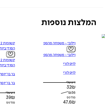
המלצות נוספות
וילובי - משפחה מהספרים
י
הסודי ביו
וילובי - משפחה מהספרים
י
לויס לורי
הסודי ביו
לויס לורי
בר בן־יוסף
דיגיטלי
בר בן־יוסף
32
₪
₪
36
דיגיטלי
39
₪
מודפס
47.6
₪
מודפס