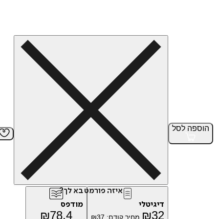
הוספה
לסל
איזה פורמט בא לך?
דיגיטלי
מודפס
₪
78.4
₪
32
מחיר קודם:
37
₪