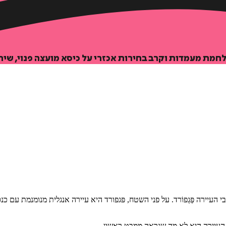
לחמת מעמדות וקרב בחירות אכזרי על כיסא מועצה פנוי, ש
 העיירה פַּגְפוֹרד. על פני השטח, פּגפורד היא עיירה אנגלית מנומנמת עם
... העיירה היא לא מה שנראה ממבט ראשון.