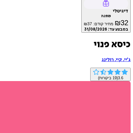
דיגיטלי
מתנה
₪
32
מחיר קודם:
37
₪
במבצע עד:
31/08/2026
כיסא פנוי
ג'יי. קיי. רולינג
3.6
(
19
ביקורות)