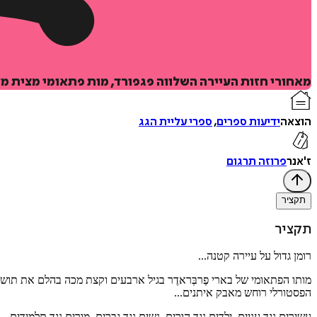
מאחורי חזות העיירה השלווה פּגפורד, מות פתאומי מצית מ
הוצאה
ידיעות ספרים
,
ספרי עליית הגג
ז'אנר
פרוזה תרגום
תקציר
תקציר
רומן גדול על עיירה קטנה...
מותו הפתאומי של בארי פֶרבְּראדֶר בגיל ארבעים וקצת מכה בהלם את תושבי
הפסטורלי רוחש מאבק איתנים...
עשירים נגד עניים, ילדים נגד הורים, נשים נגד גברים, מורים נגד תלמידים