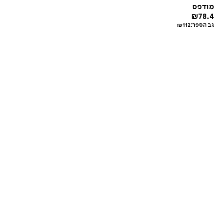
מודפס
₪
78.4
גב הספר:
112
₪