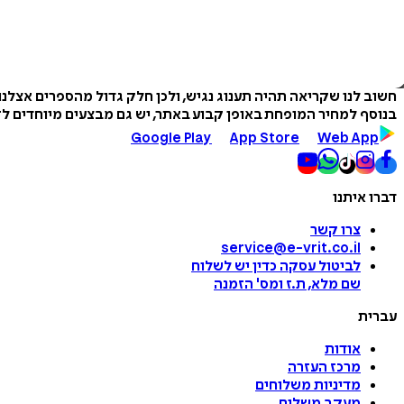
חשוב לנו שקריאה תהיה תענוג נגיש, ולכן חלק גדול מהספרים אצלנ
בנוסף למחיר המופחת באופן קבוע באתר, יש גם מבצעים מיוחדים לזמ
Google Play
App Store
Web App
דברו איתנו
צרו קשר
service@e-vrit.co.il
לביטול עסקה
כדין יש לשלוח
שם מלא, ת.ז ומס
'
הזמנה
עברית
אודות
מרכז העזרה
מדיניות משלוחים
מעקב משלוח