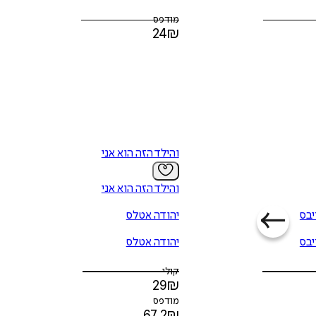
מודפס
24
₪
איזה פורמט בא לך?
מודפס
₪
24
מחיר על הספר: ₪
39
והילד הזה הוא אני
והילד הזה הוא אני
יבס
יהודה אטלס
יבס
יהודה אטלס
קולי
29
₪
מודפס
67.2
₪