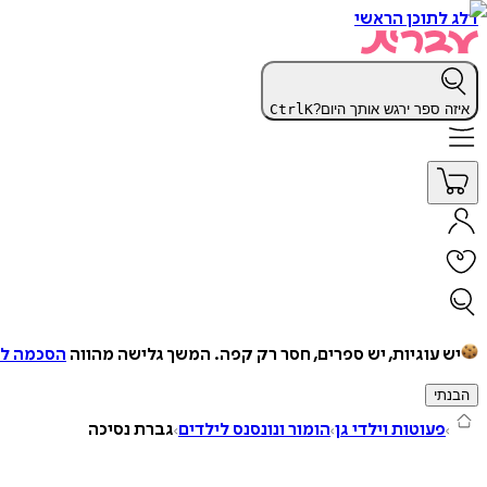
דלג לתוכן הראשי
איזה ספר ירגש אותך היום?
K
Ctrl
יש עוגיות, יש ספרים, חסר רק קפה.
המשך גלישה מהווה
הסכמה למ
הבנתי
פעוטות וילדי גן
הומור ונונסנס לילדים
גברת נסיכה