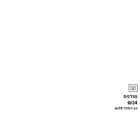
מודפס
₪
24
גב הספר:
39
₪