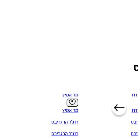
דת
מר אמיץ
דת
מר אמיץ
הוספה
לסל
יבס
רוג'ר הרגריבס
יבס
רוג'ר הרגריבס