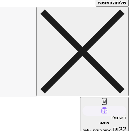
שליחה
כמתנה
דיגיטלי
מתנה
₪
32
מחיר קודם:
40
₪