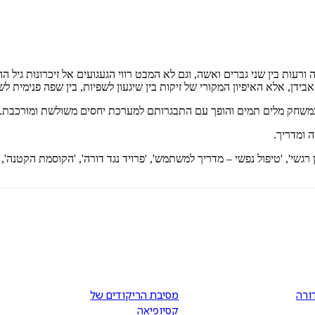
רעות בין שני גברים ואשה, וגם לא המבט רווי הגעגועים אל זיכרונות גיל 
בידן, אלא האיפיון המקורי של זיקות בין שיגעון לשפיות, בין שפה פנימית לשפ
כמשחק מלים תמים והופך עם התבגרותם למערכת יחסים משולשת ומורכבת.
ה ומדריך.
'טיפול נפשי – מדריך למשתמש', 'פרויד נגד דורה', 'הקוסמת הקטנה', 'מסיבת הריקו
דורה
מסיבת הריקודים של
קסיופיאה