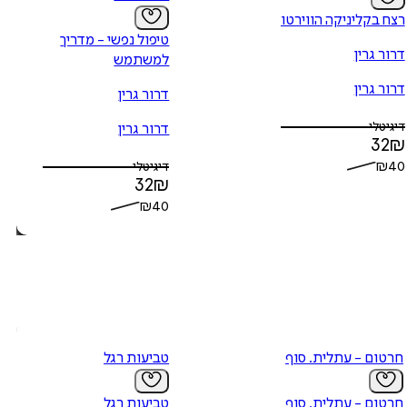
רצח בקליניקה הווירטואלית
טיפול נפשי - מדריך
דרור גרין
למשתמש
דרור גרין
דרור גרין
דיגיטלי
דרור גרין
32
₪
₪
40
דיגיטלי
32
₪
₪
40
חרטום - עתלית. סוף
טביעות רגל
חרטום - עתלית. סוף
טביעות רגל