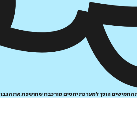
הוספה
לסל
 החמישים הופך למערכת יחסים מורכבת שחושפת את הגבול ה
איזה פורמט בא לך?
דיגיטלי
₪
32
מחיר קודם:
40
₪
במבצע עד:
31/08/2026