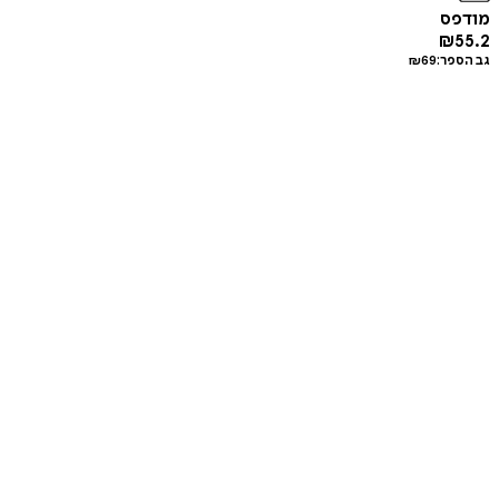
מודפס
₪
55.2
גב הספר:
69
₪