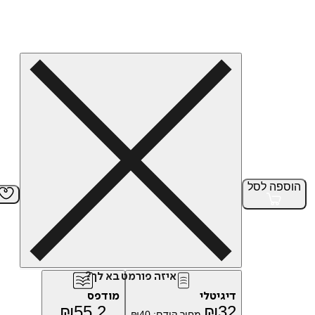
הוספה
לסל
איזה פורמט בא לך?
דיגיטלי
מודפס
₪
55.2
₪
32
מחיר קודם:
40
₪