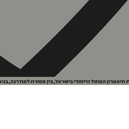
יאטרון המחול הייחודי בישראל, בין מסורת למודרנה, בניגו