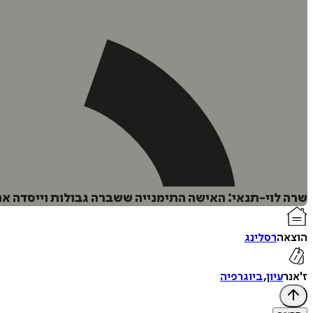
שרה לוי-תנאי: האישה התימנייה ששברה גבולות וייסדה את ת
הוצאה
רסלינג
ז'אנר
עיון
,
ביוגרפיה