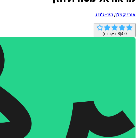
אורי קפלן
,
היו-ג'ונג
4.0
(
8
ביקורות)