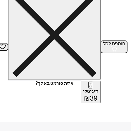
הוספה
לסל
איזה פורמט בא לך?
דיגיטלי
₪
39