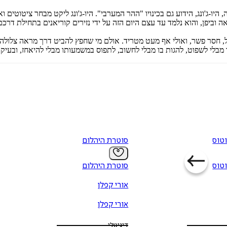
 על ידי אחד מגדולי נזירי קוריאה, היו-ג'ונג, הידוע גם בכינויו "ההר המערבי". היו-ג'ונג ל
 וביפן, והוא נלמד עד עצם היום הזה על ידי נזירים קוריאנים בתחילת דרכם
חסר פשר, ואולי אף מעט מטריד. אולם מי שחפץ להביט דרך מראה צלולה א
בו מבלי לשפוט, להגות בו מבלי לחשוב, לתפוס במשמעותו מבלי להיאחז, ובעיק
טוס
סוטרת היהלום
טוס
סוטרת היהלום
אורי קפלן
אורי קפלן
דיגיטלי