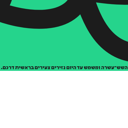
הוספה
לסל
 השש־עשרה ומשמש עד היום נזירים צעירים בראשית דרכם.
איזה פורמט בא לך?
דיגיטלי
₪
39