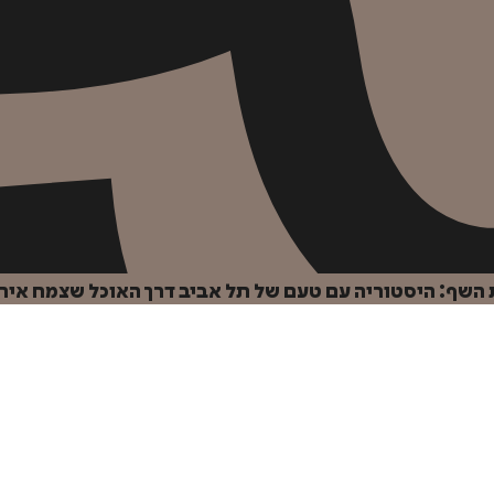
 השף: היסטוריה עם טעם של תל אביב דרך האוכל שצמח אית