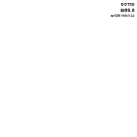
מודפס
₪
89.6
גב הספר:
128
₪