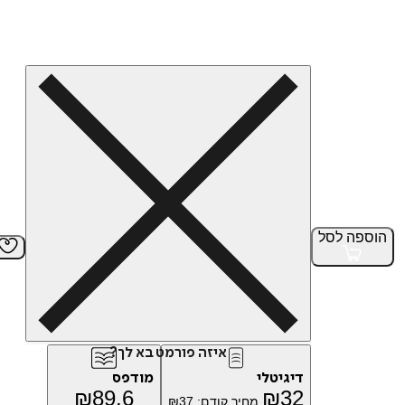
הוספה
לסל
איזה פורמט בא לך?
דיגיטלי
מודפס
₪
89.6
₪
32
מחיר קודם:
37
₪