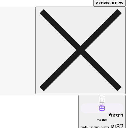
שליחה
כמתנה
דיגיטלי
מתנה
₪
32
מחיר קודם:
48
₪