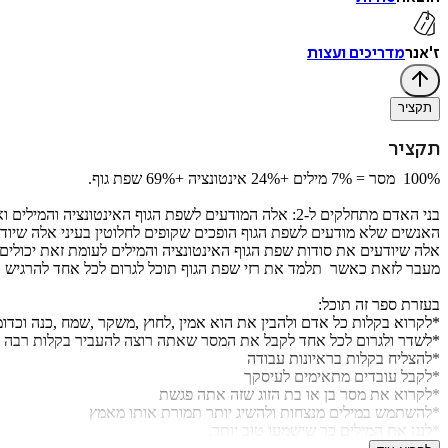
ז'אנר
מדריכים ועצות
תקציר
תקציר
100% מסר = 7% מילים +24% אינטונציה +69% שפת גוף.
בני האדם מתחלקים ל-2: אלה המודעים לשפת הגוף האינטונציה והמילים ואלה שלא.
האנשים שלא מודעים לשפת הגוף הופכים שקופים לחלוטין בעיני אלה שיוד
אלה שיודעים את סודות שפת הגוף האינטונציה והמילים לעומת זאת יכול
מעבר לזאת כאשר תלמד את רזי שפת הגוף תוכל לגרום לכל אחד להרגיש ול
בעזרת ספר זה תוכל:
*לקרוא בקלות כל אדם ולהבין את הוא אמין ,לחוץ ,משקר ,שמח ,כנה וכדומ
*לשדר ולגרום לכל אחד לקבל את המסר שאתה רוצה להעביר בקלות רבה
*להצליח בקלות בראיונות עבודה
*לקבל עובדים מתאימים לעיסקך
*לקרוא את מסר בן או בת הזוג שזה אתה פגשת
*להשתמש במילים מנצחות ולהשיג יותר תמורת אותו מאמץ
*לנגן את המילים כך שישמעו טוב יותר.