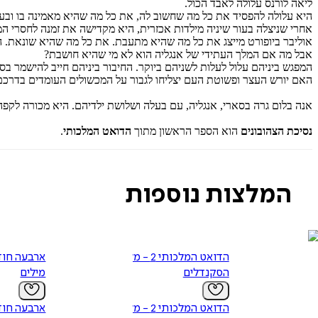
ליאה לורנס עלולה לאבד הכול.
היא עלולה להפסיד את כל מה שחשוב לה, את כל מה שהיא מאמינה בו ובע
אחרי שניצלה בעור שיניה מילדות אכזרית, היא מקדישה את זמנה לחסרי המ
אוליבר ביופורט מייצג את כל מה שהיא מתעבת. את כל מה שהיא שונאת. ה
אבל מה אם המלך העתידי של אנגליה הוא לא מי שהיא חושבת?
המפגש ביניהם עלול לעלות לשניהם ביוקר. החיבור ביניהם חייב להישמר בס
האם יורש העצר ופשוטת העם יצליחו לגבור על המכשולים העומדים בדרכ
אנה בלום גרה בסארי, אנגליה, עם בעלה ושלושת ילדיהם. היא מכורה לקפה
נסיכת הצהובונים
הוא הספר הראשון מתוך
הדואט המלכותי
.
המלצות נוספות
הדואט המלכותי 2 - מלכת
ארבעה חוד
הסקנדלים
מילים
הדואט המלכותי 2 - מלכת
ארבעה חוד