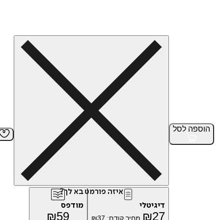
הוספה
לסל
איזה פורמט בא לך?
דיגיטלי
מודפס
₪
59
₪
27
מחיר קודם:
37
₪