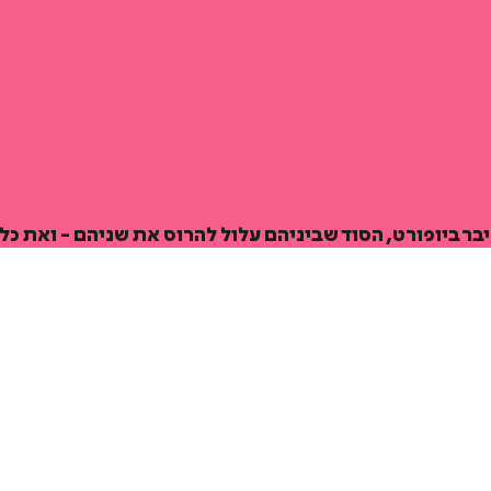
₪
59
₪
27
מחיר קודם:
37
₪
במבצע עד:
31/08/2026
מחיר על הספר: ₪
98
ר ביופורט, הסוד שביניהם עלול להרוס את שניהם - ואת כל