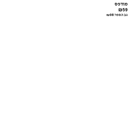
מודפס
₪
59
גב הספר:
98
₪