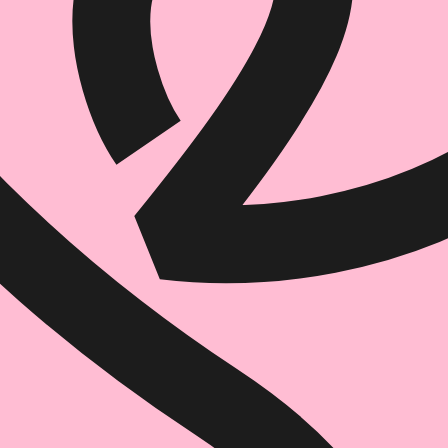
הוספה
לסל
איזה פורמט בא לך?
דיגיטלי
₪
19