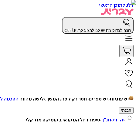
דלג לתוכן הראשי
רוצה לבדוק מה יש לנו להציע לך?
K
Ctrl
יש עוגיות, יש ספרים, חסר רק קפה.
המשך גלישה מהווה
הסכמה למ
הבנתי
יהדות
תנ"ך
סיפור רחל המקראי בקומיקס מוזיקלי