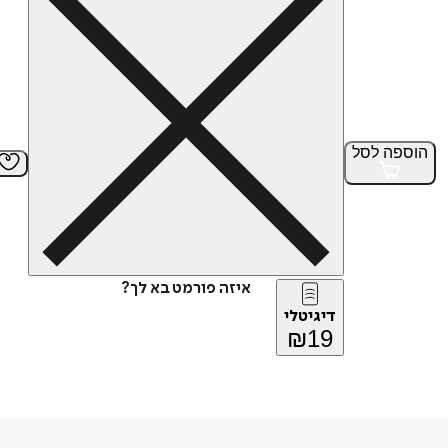
הוספה
לסל
איזה פורמט בא לך?
דיגיטלי
₪
19