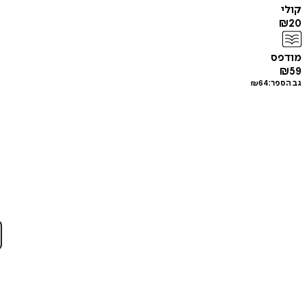
קולי
₪
20
מודפס
₪
59
גב הספר:
64
₪