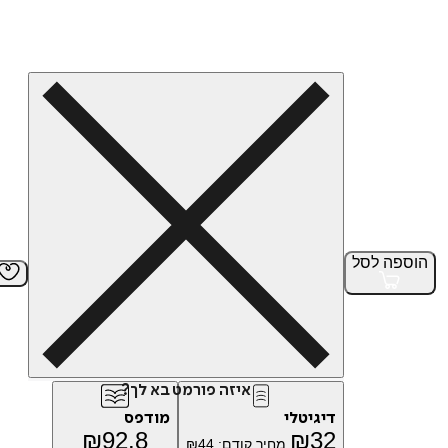
הוספה
לסל
איזה פורמט בא לך?
דיגיטלי
מודפס
₪
92.8
₪
32
מחיר קודם:
44
₪