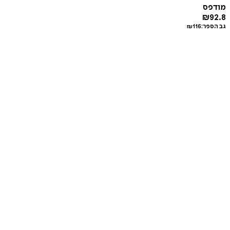
מודפס
₪
92.8
גב הספר:
116
₪