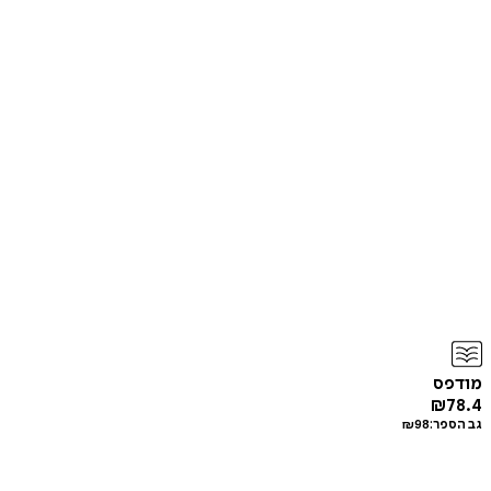
מודפס
₪
78.4
גב הספר:
98
₪