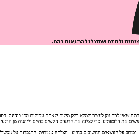
איזה פורמט בא לך?
מודפס
מיתית ולחיים שתוכלו להתגאות בהם.
₪
78.4
מחיר על הספר: ₪
98
ם שאין לכם זמן לעצור ולמלא דלק משום שאתם עסוקים מדי בנהיגה. בסופ
הגשים את חלומותינו, כדי לצלוח את הרגעים הקשים בחיים וליהנות מן הרגעי
כותב על הנושאים החשובים בחיינו - הצלחה אמיתית, התגברות על מכשולים,