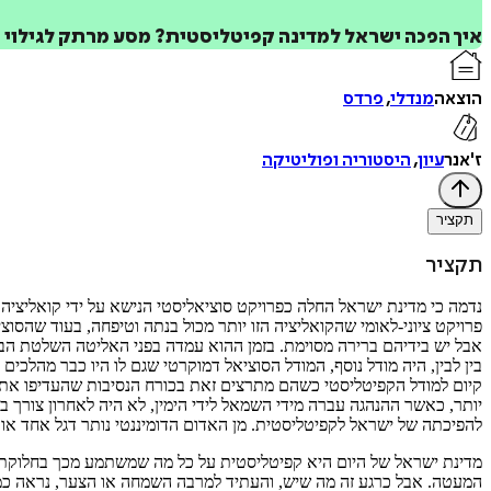
איך הפכה ישראל למדינה קפיטליסטית? מסע מרתק לגילוי ה
הוצאה
מנדלי
,
פרדס
ז'אנר
עיון
,
היסטוריה ופוליטיקה
תקציר
תקציר
נדמה כי מדינת ישראל החלה כפרויקט סוציאליסטי הנישא על ידי קואליציה
פרויקט ציוני-לאומי שהקואליציה הזו יותר מכול בנתה וטיפחה, בעוד שהס
אבל יש בידיהם ברירה מסוימת. בזמן ההוא עמדה בפני האליטה השלטת הבח
בין לבין, היה מודל נוסף, המודל הסוציאל דמוקרטי שגם לו היו כבר מהלכ
קיום למודל הקפיטליסטי כשהם מתרצים זאת בכורח הנסיבות שהעדיפו את
יותר, כאשר ההנהגה עברה מידי השמאל לידי הימין, לא היה לאחרון צורך ב
להפיכתה של ישראל לקפיטליסטית. מן האדום הדומיננטי נותר דגל אחד או ש
מדינת ישראל של היום היא קפיטליסטית על כל מה שמשתמע מכך בחלוקת ה
המעטה. אבל כרגע זה מה שיש, והעתיד למרבה השמחה או הצער, נראה כמו