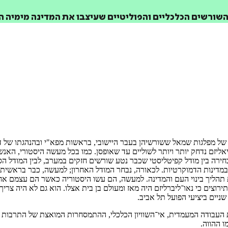
שורשים הכלכליים והפוליטיים שעיצבו את המדינה מימיה הר
 של מפלגות שמאל ששורשיהן בעבר היישובי, בראשות מפא"י ובהנהגתו של דו
וציאליזם נדחק יותר ויותר לשוליים עד שאופסן. כמו בכל מעשה היסטורי, 
ירה בין מודל קפיטליסטי שכבר נטע שורשים חזקים במערב, לבין המודל הס
ים במדינות הדמוקרטיות. לכאורה, נבחר המודל האחרון; למעשה, כבר בראשית
 תהליך בינוי העם והמדינה. למעשה, הם עשו היסטוריה כאשר הם עצמם א
תירוצים כי נאו־ליברליזם היה מאז ומעולם בן בית אצלו. הוא גם לא היה צ
ניים ביציעי הפועל תל אביב.
עבודה המעמדית, אי־השוויון הכלכלי, ההתמסחרות המואצת של התרבות ועוד
 ההווה.