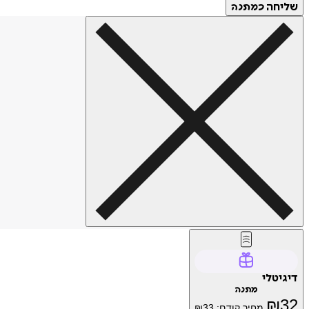
שליחה
כמתנה
דיגיטלי
מתנה
₪
32
מחיר קודם:
33
₪