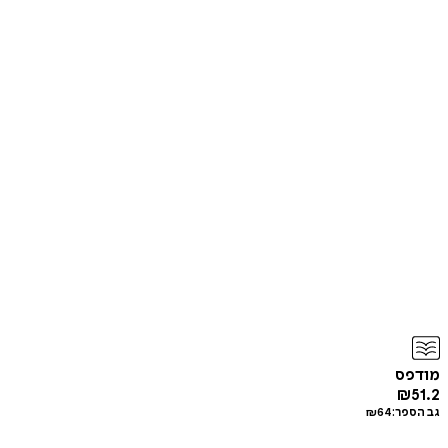
מודפס
₪
51.2
גב הספר:
64
₪