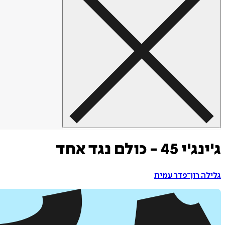
ג'ינג'י 45 - כולם נגד אחד
גלילה רון־פדר עמית