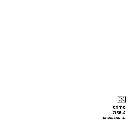
מודפס
₪
86.4
גב הספר:
108
₪