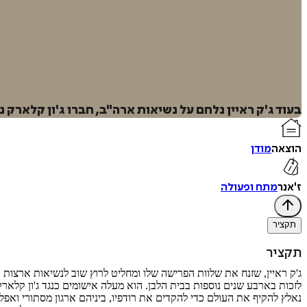
בעוד ג'ק ראיין נלחם על נשיאות ארה"ב, חברו ג'ון קלארק
הוצאה
מודן
ז'אנר
מתח ופעולה
תקציר
תקציר
ג'ק ראיין, שזנח את שלוות הפרישה שלו ומחליט לרוץ שוב לנשיאות ארצות 
לזכות בארבע שנים נוספות בבית הלבן. הוא מעלה אישומים כנגד ג'ון קלארק
נאלץ להקיף את העולם כדי להקדים את רודפיו, ביניהם ארגון מסתורי ואפל ש