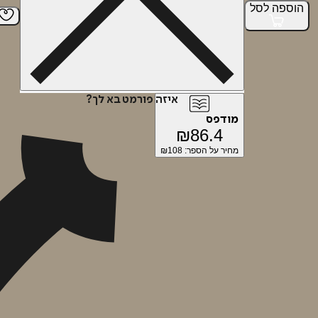
הוספה
לסל
איזה פורמט בא לך?
מודפס
₪
86.4
מחיר על הספר: ₪
108