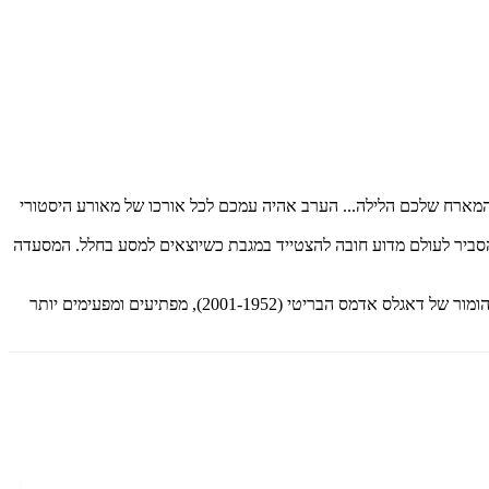
ני המארח שלכם הלילה... הערב אהיה עמכם לכל אורכו של מאורע היסטורי
סביר לעולם מדוע חובה להצטייד במגבת כשיוצאים למסע בחלל. המסעדה
כעת רואים אור בהוצאה מחודשת בכתר כל כרכי הסדרה, שקנתה לה מאז ראשיתה, ב-1979, דורות של מעריצים. מקוריות המחשבה, החזון העתידני וההומור של דאגלס אדמס הבריטי (2001-1952), מפתיעים ומפעימים יותר