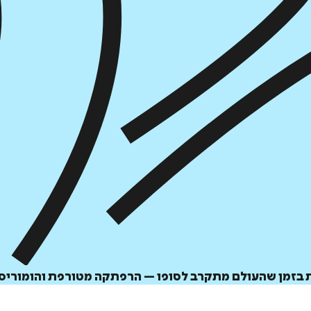
איזה פורמט בא לך?
מודפס
₪
73.6
מחיר על הספר: ₪
92
 בזמן שהעולם מתקרב לסופו – הרפתקה מטורפת והומוריסט