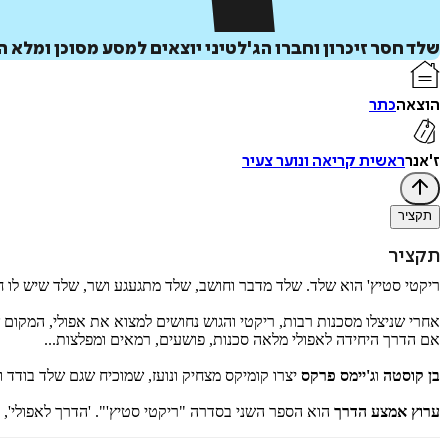
שלד חסר זיכרון וחברו הג'לטיני יוצאים למסע מסוכן ומלא 
הוצאה
כתר
ז'אנר
ראשית קריאה ונוער צעיר
תקציר
תקציר
ריקטי סטיץ' הוא שלד. שלד מדבר וחושב, שלד מתגעגע ושר, שלד שיש לו חבר,
אחרי שניצלו מסכנות רבות, ריקטי והגוש נחושים למצוא את אפולי, המקום 
אם הדרך היחידה לאפולי מלאה סכנות, פושעים, רמאים ומפלצות...
בן קוסטה
ו
ג'יימס פרקס
יצרו קומיקס מצחיק ונועז, שמוכיח שגם שלד בודד ו
ערוץ אמצע הדרך
הוא הספר השני בסדרה "ריקטי סטיץ'". 'הדרך לאפולי',