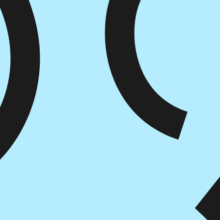
איזה פורמט בא לך?
מודפס
₪
62.4
מחיר על הספר: ₪
78