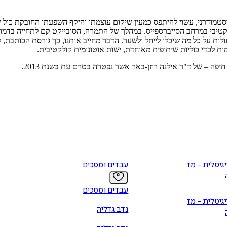
וסטמודרני, עשוי להיתפס כמעין שיקום עוצמתו והיקף השפעתו החובקת כול 
טיבי במרחב הסייברספייס. במהלך של התמרה, הסובייקט קם לתחייה בדמות 
העולות על כל מה שיכלו לייחל ולשער. הדבר מחייב אותנו, כך גורסת הכו
ת לכדי כוליות שיתופית מאוחדת, ישות אוטונומית קולקטיבית.
ה – של ד"ר אילנה רוזן-באר אשר נפטרה בטרם עת בשנת 2013.
גיטלית - מדיה
עבדים ומסכים
עבדים ומסכים
גיטלית - מדיה
נדב גדליה