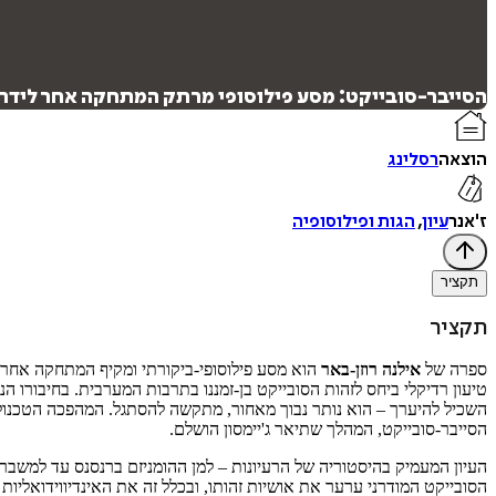
הסייבר-סובייקט: מסע פילוסופי מרתק המתחקה אחר לידתו 
הוצאה
רסלינג
ז'אנר
עיון
,
הגות ופילוסופיה
תקציר
תקציר
ספרה של
אילנה רוזן-באר
הוא מסע פילוסופי-ביקורתי ומקיף המתחקה אחר ה
טיעון רדיקלי ביחס לזהות הסובייקט בן-זמננו בתרבות המערבית. בחיבורו הנ
השכיל להיערך – הוא נותר נבוך מאחור, מתקשה להסתגל. המהפכה הטכנולוגי
הסייבר-סובייקט, המהלך שתיאר ג'יימסון הושלם.
הסובייקט המודרני ערער את אושיות זהותו, ובכלל זה את האינדיווידואליו