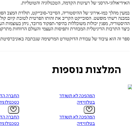
האידיאולוגי-הרסני של רעיונות הקִדמה, הטכנולוגיה והטוטליות.
במעין מהלך כמו-אירוני של ההיסטוריה, הסייבר-סובייקט, תולדת המצב הפ
במבנה רשתי מופשט. הסובייקט הקריב את זהותו הפרטית לטובת קיום קולק
ההיסטוריה, מפגין יכולות משוכללות בהיפר-תפקוד מרובד, ניחן בעוצמות 
כיצד התרבות הדיגיטלית המבוזרת ותפיסות העצמי והעולם הרווחות מתרקמו
ספר זה הוא עיבוד של עבודת הדוקטורט המרשימה שנכתבה באוניברסיטת חיפ
המלצות נוספות
המהפכה לא תשודר
החברה הדי
בטלוויזיה
כטכנולוגיה
המהפכה לא תשודר
החברה הדי
בטלוויזיה
כטכנולוגיה