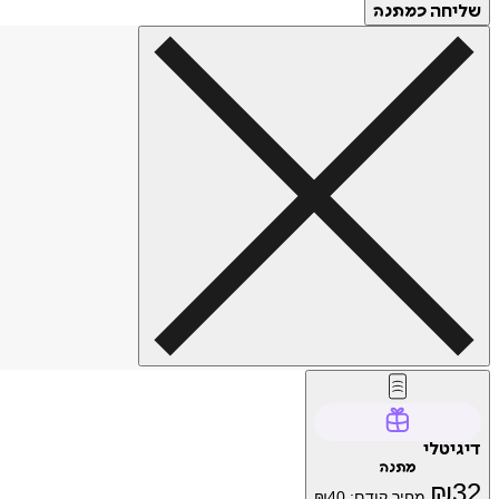
שליחה
כמתנה
דיגיטלי
מתנה
₪
32
מחיר קודם:
40
₪