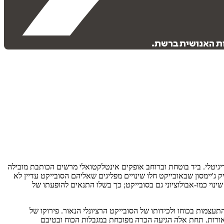
ות האנושית ברשת.
יגיטלי. ביד בוטחת וברוחב אופקים אינטלקטואלי מרשים הכותבת מובילה
 ג'יימסון שבאובייקט חלו שינויים מפליגים שאליהם הסובייקט עדיין לא
נוי כמו-אבולוציוני גם בסובייקט; כך בשלו התנאים להופעתו של
זם ברנסנס עד למשבר המודרניות בשלהי המאה ה-19 ובראשית המאה ה-20 – משרטט מהלך של התעצמות בכוחו ולכידותו של הסובייקט הרציונלי הנאור. פירוקו של
הנאורות. תחת אלה הגיעה הכרה מפוכחת במגבלות הכוח ובטיבם