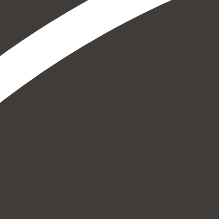
הוספה
לסל
איזה פורמט בא לך?
דיגיטלי
₪
32
מחיר קודם:
40
₪
במבצע עד:
31/08/2026