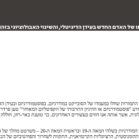
של האדם החדש בעידן הדיגיטלי, והשינוי האבולוציוני בזה
תמורות שחלו במעמדו של הסובייקט במודרניזם, בפוסטמודרניזם ובעידן הד
ודע "פוסטמודרניזם או ההיגיון התרבותי של הקפיטליזם המאוחר" טען פרדריק
ת, אשר אותה אנו חווים בעשורים האחרונים, כך טוענת באר-רוזן, חוללה שי
העיון המעמיק בהיסטוריה של הרעיונות – למן ההומני
ת ההומניסטית, הרציונליות הקרטזיאנית, התקוות לשחרור והפוזיטיביזם של 