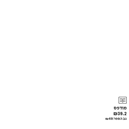
מודפס
₪
39.2
גב הספר:
49
₪