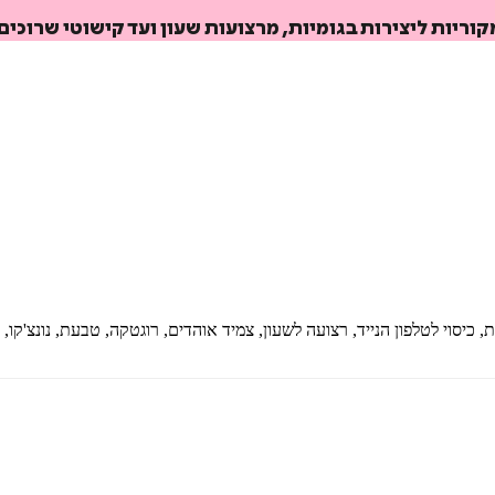
וריות ליצירות בגומיות, מרצועות שעון ועד קישוטי שרוכים
איזה פורמט בא לך?
מודפס
₪
39.2
מחיר על הספר: ₪
49
 כיסוי לטלפון הנייד, רצועה לשעון, צמיד אוהדים, רוגטקה, טבעת, נונצ'קו,