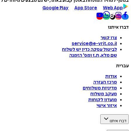
בנוסף למחיר המופחת באופן קבוע באתר, יש גם מבצעים מיוחדים לזמ
Google Play
App Store
Web App
דברו איתנו
צרו קשר
service@e-vrit.co.il
לביטול עסקה
כדין יש לשלוח
שם מלא, ת.ז ומס
'
הזמנה
עברית
אודות
מרכז העזרה
מדיניות משלוחים
מעקב משלוח
מועדון לקוחות
איזור אישי
דברו איתנו