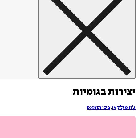
יצירות בגומיות
ג'ון מק'קאן
,
בקי תומאס