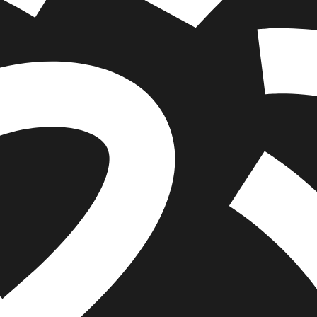
איזה פורמט בא לך?
מודפס
₪
78.4
מחיר על הספר: ₪
98