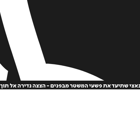
הנאצי שתיעד את פשעי המשטר מבפנים - הצצה נדירה אל תו