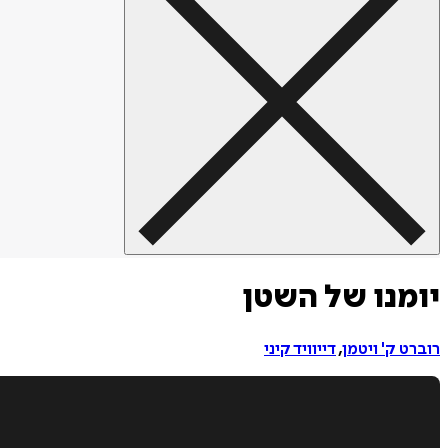
יומנו של השטן
רוברט ק' ויטמן
,
דייוויד קיני