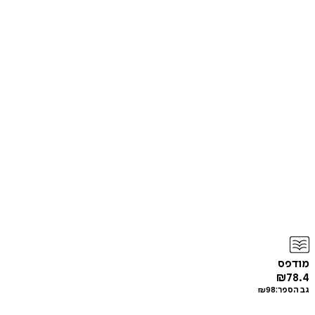
מודפס
₪
78.4
גב הספר:
98
₪