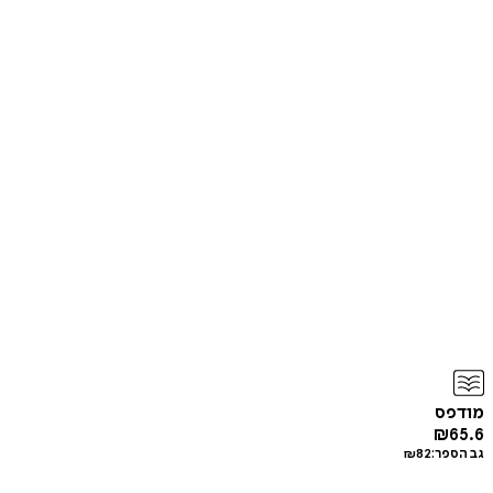
מודפס
₪
65.6
גב הספר:
82
₪