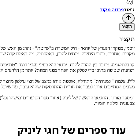
ז'אנר
פרוזה מקור
תקציר
תקציר
זוסמן, מפקדו הנערץ של יוחאי - חיל המשרת ב"שייטת" - נהרג מן האש של
מקרית. אחרים, בוגרי היחידה, מנסים להבין, באמפתיה, מה באמת קרה שם,
קו בלתי-נמנע מחבר בין ההרוג להורג. יוחאי הוא בעיני עצמו רוצח "טרמ
רצחנות שטיפח בתוכו כדי לסלק את הפחד מפני המוות? יותר מן הלחצים החיצ
לוֹלוֹ, צלמת "אמנותית" מתחילה, אוספת אותו במצב של חצי-עילפון מחצר ש
מצבים המחייבים אותו לעבד את חוויית ההתרסקות שהוא עובר, עד שיוכל 
"מספר מוות", הרומאן הראשון של ליניק (אחרי ספר הסיפורים 'מישהו נפל')
צבעונית ומלאה הומור.
עוד ספרים של חגי ליניק