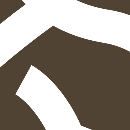
איזה פורמט בא לך?
מודפס
₪
65.6
מחיר על הספר: ₪
82