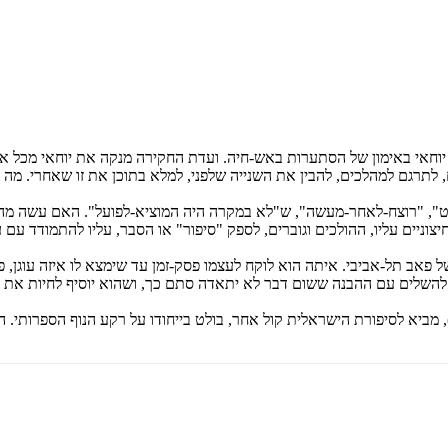
 יוחאי באימון של הסתערות באש-חיה. ועדת החקירה מנקה את יוחאי מכל אש
 לתרגם למהלכים, להבין את השנייה שלפני, למלא בתוכן את זו שאחרי. מה 
פיסט", "רוצח-לאחר-מעשה", ש"לא במקרה היה המוציא-לפועל". האם עשה מה
וניים עליו, ההולכים וגוברים, לספק "סיפור" או הסבר, עליו להתמודד עם ע
ל פאב תל-אביבי. איתה הוא לוקח לעצמו פסק-זמן עד שימצא לו איזה עוגן, פ
להשלים עם ההבנה ששום דבר לא יתאדה סתם כך, ושהוא יוסיף לחיות את ד
, מביא לסיפורת הישראלית קול אחר, בולט בייחודו על רקע הנוף הספרותי. 