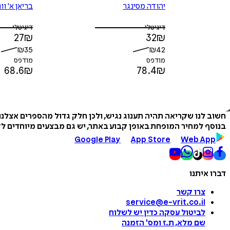
יהודה מסינגר
בריאן א' וונ
דיגיטלי
דיגיטלי
27
₪
32
₪
₪
35
₪
42
מודפס
מודפס
68.6
₪
78.4
₪
חשוב לנו שקריאה תהיה תענוג נגיש, ולכן חלק גדול מהספרים אצלנ
בנוסף למחיר המופחת באופן קבוע באתר, יש גם מבצעים מיוחדים לזמ
Google Play
App Store
Web App
דברו איתנו
צרו קשר
service@e-vrit.co.il
לביטול עסקה
כדין יש לשלוח
שם מלא, ת.ז ומס
'
הזמנה