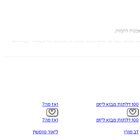
נות היזמות.
 חברה. ספר זה נכתב מתוך ניסיונו רב-השנים של המחבר, באקדמיה
כשברשותם כלים מעשיים, יעילים ובדוקים.
, בעל תואר Ph.D מאוניברסיטת הרווארד, הוא פרופסור בבית הספר למנהל עסקים באוניברסיטת IESE בספרד. פרסם יותר ממאה מחקרים בנושא פתרון בעיות עסקיות, רובם נוגעים להקמת עסקים חדשים. ב-1993
100 דלתות מבוא ליזמות
ואז מה?
100 דלתות מבוא ליזמות
ואז מה?
דב מורן
ליאור טומשין