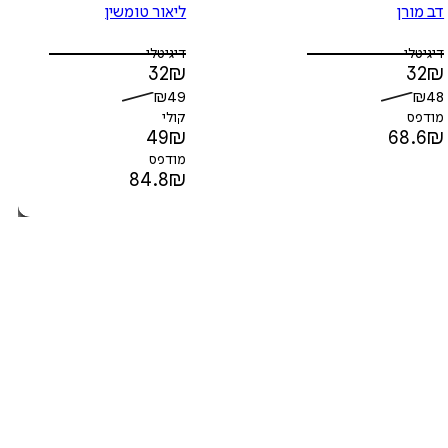
דב מורן
ליאור טומשין
דיגיטלי
דיגיטלי
32
₪
32
₪
₪
49
₪
48
מודפס
קולי
49
₪
68.6
₪
מודפס
84.8
₪