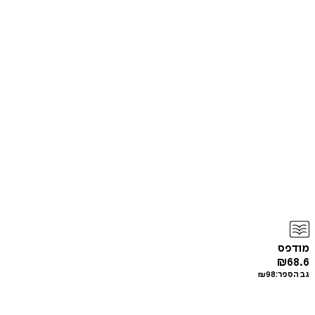
מודפס
₪
68.6
גב הספר:
98
₪