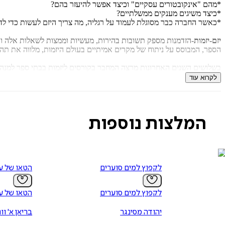
*מהם "אינקובטורים עסקיים" וכיצד אפשר להיעזר בהם?
*כיצד משיגים מענקים ממשלתיים?
*כאשר החברה כבר מסוגלת לעמוד על רגליה, מה צריך היזם לעשות כדי ל
יזם-יזמות
-הזדמנות מספק תשובות בהירות, מעשיות וממצות לשאלות אלה ו
הספר, המבוסס על ניתוח של מקרים אמיתיים בעולם היזמות, מלווה את תה
בשלושים השנים האחרונות מרצה המחבר בקורסים ליזמות בבתי ספר למנהל
ובעסקים: רעיונותיו נבחנו במציאות, בפעילות הממשית בשטח. לאחר שהדברי
לקרוא עוד
פדרו נואנו
מונה פרופ' נואנו לנגיד האקדמיה הבינלאומית לניהול, וב-2005 מונה ליושב ראש בית הספר הבינלאומי לעסקים של סין. כתב ספרים רבים בנושאי יזמות ועסקים.
המלצות נוספות
לקפוץ למים סוערים
הטאו של ע
לקפוץ למים סוערים
הטאו של ע
יהודה מסינגר
בריאן א' וונ