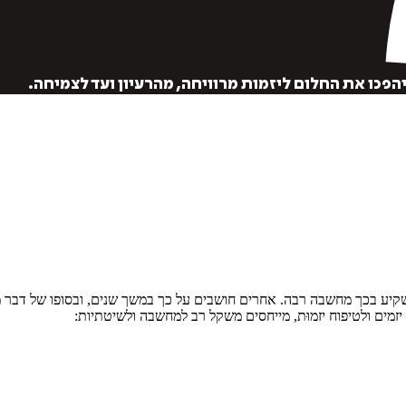
פכו את החלום ליזמות מרוויחה, מהרעיון ועד לצמיחה.
איזה פורמט בא לך?
מודפס
₪
68.6
מחיר על הספר: ₪
98
ע בכך מחשבה רבה. אחרים חושבים על כך במשך שנים, ובסופו של דבר מוות
זמים ולטיפוח יזמוּת, מייחסים משקל רב למחשבה ולשיטתיות: