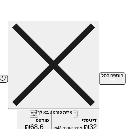
הוספה
לסל
איזה פורמט בא לך?
דיגיטלי
מודפס
₪
68.6
₪
32
מחיר קודם:
48
₪