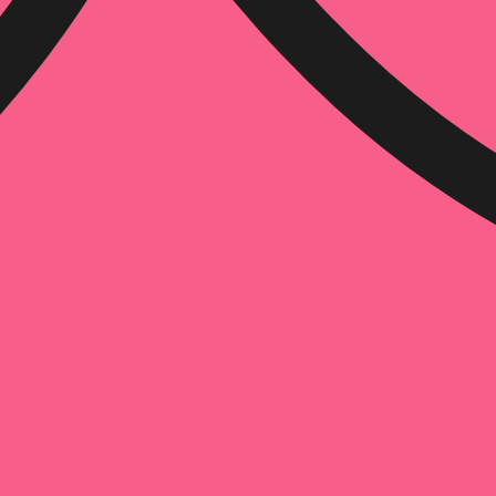
הוספה
לסל
איזה פורמט בא לך?
דיגיטלי
מודפס