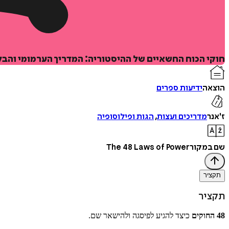
חוקי הכוח החשאיים של ההיסטוריה: המדריך הערמומי והב
הוצאה
ידיעות ספרים
ז'אנר
מדריכים ועצות
,
הגות ופילוסופיה
שם במקור
The 48 Laws of Power
תקציר
תקציר
48 החוקים
כיצד להגיע לפיסגה ולהישאר שם.