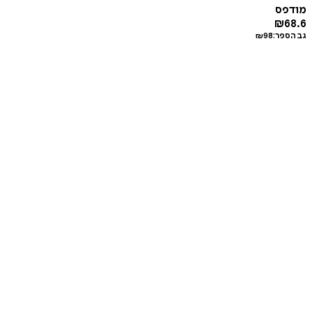
מודפס
₪
68.6
גב הספר:
98
₪