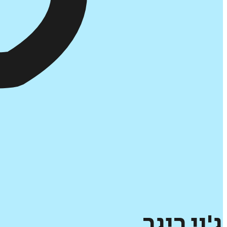
ג'וי
ריגר