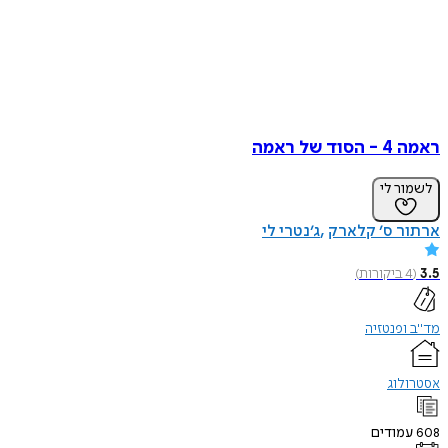
ל ראמה
ר לי
ר ס׳ קלארק
ג׳נטרי לי
ביקורות
)
פנטזיה
לוג
ודים