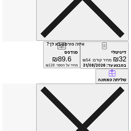
איזה פורמט בא לך?
טלי
מודפס
₪
89.6
₪
מחיר קודם:
54
₪
ע עד:
31/08/2026
מחיר על הספר: ₪
128
חה
כמתנה