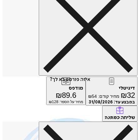
איזה פורמט בא לך?
טלי
מודפס
₪
89.6
₪
מחיר קודם:
54
₪
ע עד:
31/08/2026
מחיר על הספר: ₪
128
חה
כמתנה