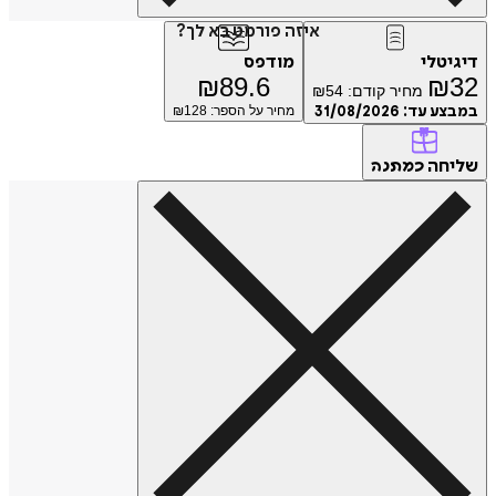
איזה פורמט בא לך?
טלי
מודפס
₪
89.6
₪
מחיר קודם:
54
₪
ע עד:
31/08/2026
מחיר על הספר: ₪
128
חה
כמתנה