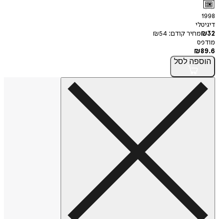
י
חיר קודם:
54
₪
פה
לסל