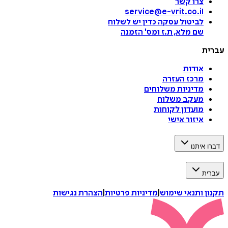
צרו קשר
service@e-vrit.co.il
לביטול עסקה
כדין יש לשלוח
שם מלא, ת.ז ומס
'
הזמנה
ת
אודות
מרכז העזרה
מדיניות משלוחים
מעקב משלוח
מועדון לקוחות
איזור אישי
איתנו
ת
 ותנאי שימוש
|
מדיניות פרטיות
|
הצהרת נגישות