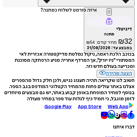
איזה פורמט לשלוח כמתנה?
טלי
מתנה
₪
מחיר קודם:
54
₪
ע עד:
31/08/2026
 הלכת ראמה, ניקול נמלטת מדיקטטורה אכזרית לאי
רי "ניו יורק", אך המרדף אחריה מניע הרפתקה מסוכנת
עה בעולם חדש וזר.
ה מהירה
לנו שקריאה תהיה תענוג נגיש, ולכן חלק גדול מהספרים
 באתר עולים פחות מהמחיר הקטלוגי המודפס בגב הספר.
 למחיר המופחת באופן קבוע באתר, יש גם מבצעים מיוחדים
מוגבל, כי תמיד כיף לגלות עוד ספר במחיר מעולה
Google Play
App Store
Web A
איתנו