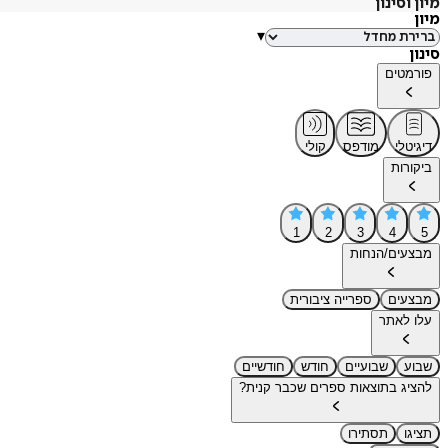
מיון וסינון
מיון
▾
סינון
פורמטים
דיגיטלי
מודפס
קולי
ביקורות
1
2
3
4
5
מבצעים/הנחות
מבצעים
ספרייה ציבורית
עלו לאתר
שבוע
שבועיים
חודש
חודשיים
להציג בתוצאות ספרים שכבר קנית?
תציגו
תסתירו