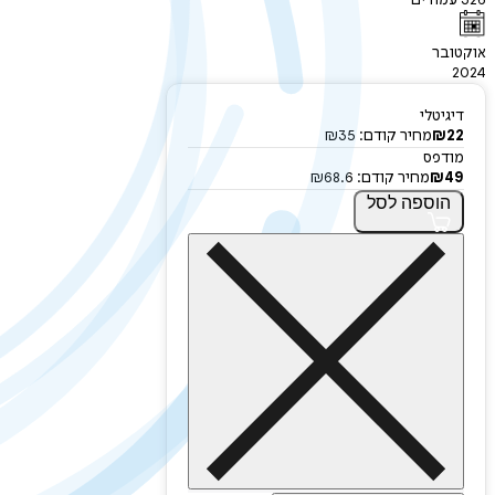
326
עמודים
אוקטובר
2024
דיגיטלי
22
₪
מחיר קודם:
35
₪
מודפס
49
₪
מחיר קודם:
68.6
₪
הוספה
לסל