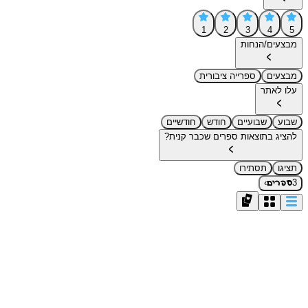
1
2
3
4
5
מבצעים/הנחות
מבצעים
ספרייה ציבורית
עלו לאתר
שבוע
שבועיים
חודש
חודשיים
להציג בתוצאות ספרים שכבר קנית?
תציגו
תסתירו
›
3
ספרים