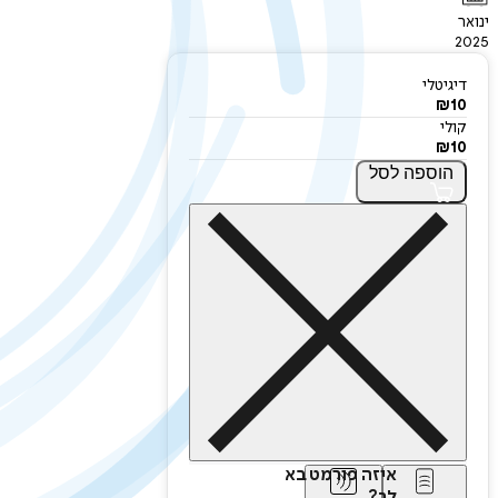
ינואר
2025
דיגיטלי
₪
10
קולי
₪
10
הוספה
לסל
איזה פורמט בא
לך?