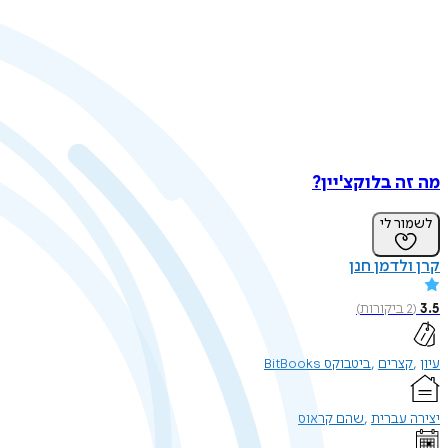
מה זה בלוקצ'יין?
לשמור לי
קרן ולדמן חנן
3.5
(
2
ביקורות
)
עיון
קצרים
ביטבוקס BitBooks
יצירה עברית
שהם קראוס