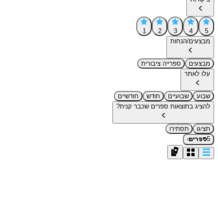
1
2
3
4
5
מבצעים/הנחות
מבצעים
ספרייה ציבורית
עלו לאתר
שבוע
שבועיים
חודש
חודשיים
להציג בתוצאות ספרים שכבר קנית?
תציגו
תסתירו
›
5
ספרים