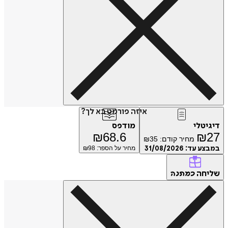
איזה פורמט בא לך?
טלי
מודפס
₪
68.6
₪
מחיר קודם:
35
₪
ע עד:
31/08/2026
מחיר על הספר: ₪
98
חה
כמתנה