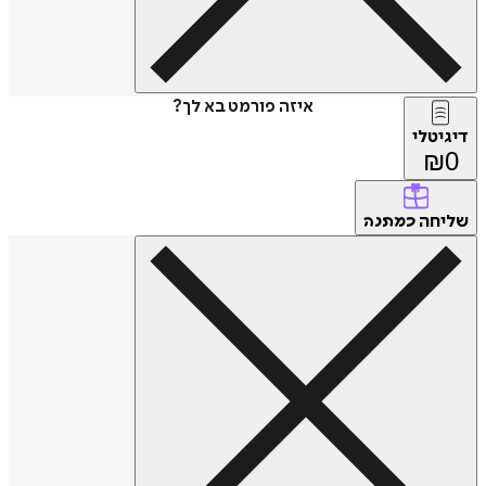
איזה פורמט בא לך?
טלי
חה
כמתנה