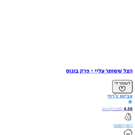
ששומר עליי - פרק בונוס
ר לי
 צ'רחי
(
66
ביקורות
)
ומנטי