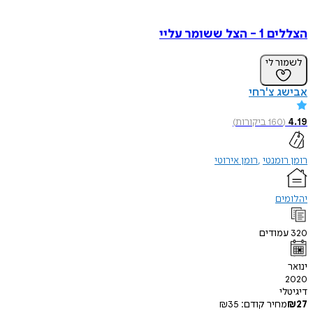
ל ששומר עליי
ר לי
 צ'רחי
160
ביקורות
)
ומנטי
רומן אירוטי
ים
ודים
י
חיר קודם:
35
₪