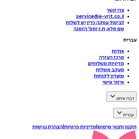
צרו קשר
service@e-vrit.co.il
לביטול עסקה
כדין יש לשלוח
שם מלא, ת.ז ומס
'
הזמנה
ת
אודות
מרכז העזרה
מדיניות משלוחים
מעקב משלוח
מועדון לקוחות
איזור אישי
איתנו
ת
 ותנאי שימוש
|
מדיניות פרטיות
|
הצהרת נגישות