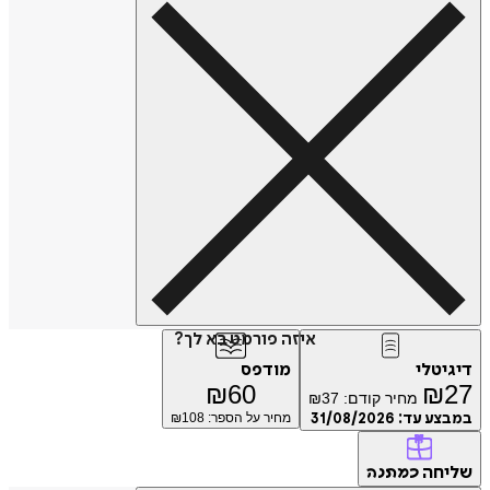
איזה פורמט בא לך?
טלי
מודפס
₪
60
₪
מחיר קודם:
37
₪
ע עד:
31/08/2026
מחיר על הספר: ₪
108
חה
כמתנה