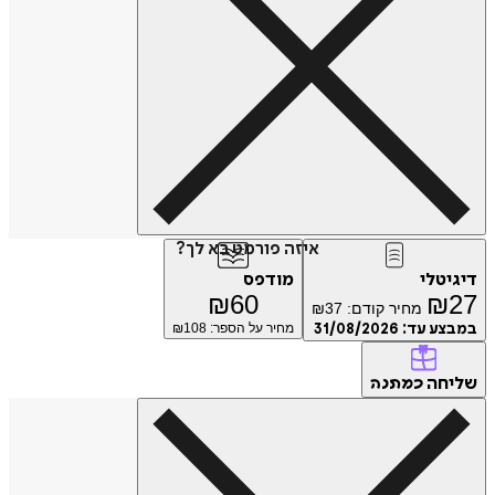
איזה פורמט בא לך?
טלי
מודפס
₪
60
₪
מחיר קודם:
37
₪
ע עד:
31/08/2026
מחיר על הספר: ₪
108
חה
כמתנה