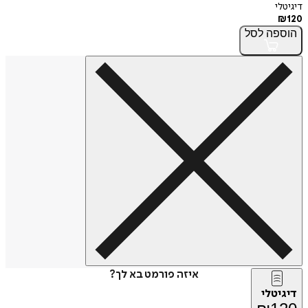
י
פה
לסל
איזה פורמט בא לך?
טלי