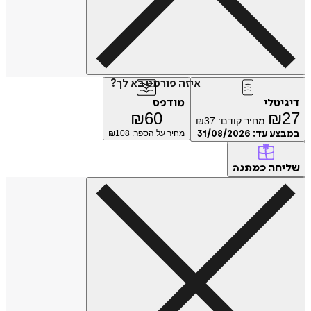
איזה פורמט בא לך?
טלי
מודפס
₪
60
₪
מחיר קודם:
37
₪
ע עד:
31/08/2026
מחיר על הספר: ₪
108
חה
כמתנה