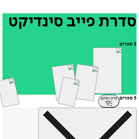
רת
פייב
סינדיקט
ים
מיון וסינון