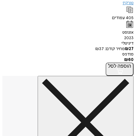
מודים
י
חיר קודם:
37
₪
פה
לסל