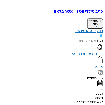
דיקט 1 - אשר בלאק
ר לי
ס. הנטינגטון
127
ביקורות
)
ומנטי
רומן אירוטי
ודים
י
חיר קודם:
37
₪