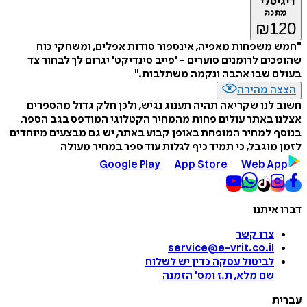
טלי
נה
₪
1
משפחות מאפיה, אינספור סודות אפלים, ומשחקי כוח
ים לרומנים סוערים - 'פייב סינדיקט' יגרום לך לבחור צד
ם שבו אהבה ונקמה משתלבות."
ה מהירה
לנו שקריאה תהיה תענוג נגיש, ולכן חלק גדול מהספרים
 באתר עולים פחות מהמחיר הקטלוגי המודפס בגב הספר.
 למחיר המופחת באופן קבוע באתר, יש גם מבצעים מיוחדים
מוגבל, כי תמיד כיף לגלות עוד ספר במחיר מעולה
Google Play
App Store
Web A
איתנו
צרו קשר
service@e-vrit.co.il
לביטול עסקה
כדין יש לשלוח
שם מלא, ת.ז ומס
'
הזמנה
ת