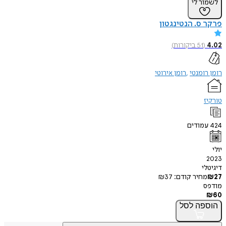
ר לי
ס. הנטינגטון
(
51
ביקורות
)
ומנטי
רומן אירוטי
ודים
י
חיר קודם:
37
₪
פה
לסל