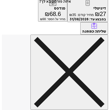
איזה פורמט בא לך?
טלי
מודפס
₪
68.6
₪
מחיר קודם:
35
₪
ע עד:
31/08/2026
מחיר על הספר: ₪
98
חה
כמתנה