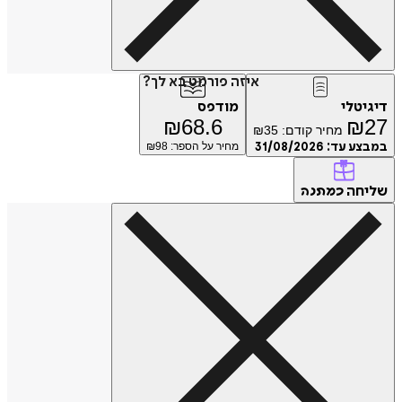
איזה פורמט בא לך?
טלי
מודפס
₪
68.6
₪
מחיר קודם:
35
₪
ע עד:
31/08/2026
מחיר על הספר: ₪
98
חה
כמתנה