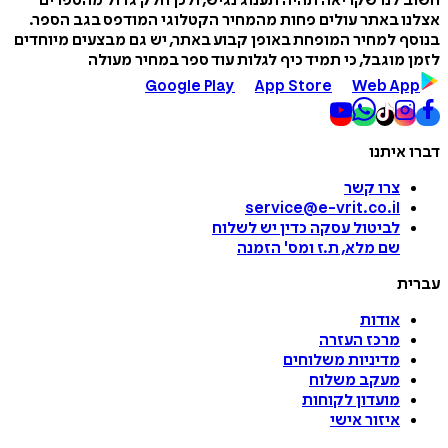
לנו שקריאה תהיה תענוג נגיש, ולכן חלק גדול מהספרים
 באתר עולים פחות מהמחיר הקטלוגי המודפס בגב הספר.
 למחיר המופחת באופן קבוע באתר, יש גם מבצעים מיוחדים
מוגבל, כי תמיד כיף לגלות עוד ספר במחיר מעולה
Google Play
App Store
Web A
איתנו
צרו קשר
service@e-vrit.co.il
לביטול עסקה
כדין יש לשלוח
שם מלא, ת.ז ומס
'
הזמנה
ת
אודות
מרכז העזרה
מדיניות משלוחים
מעקב משלוח
מועדון לקוחות
איזור אישי