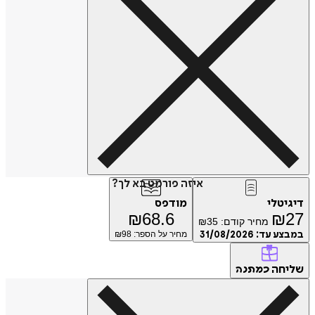
איזה פורמט בא לך?
טלי
מודפס
₪
68.6
₪
מחיר קודם:
35
₪
ע עד:
31/08/2026
מחיר על הספר: ₪
98
חה
כמתנה