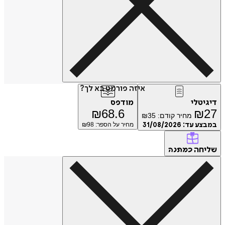
איזה פורמט בא לך?
טלי
מודפס
₪
68.6
₪
מחיר קודם:
35
₪
ע עד:
31/08/2026
מחיר על הספר: ₪
98
חה
כמתנה