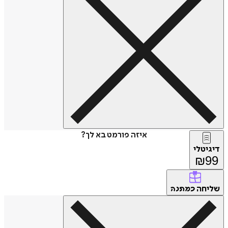
איזה פורמט בא לך?
טלי
₪
חה
כמתנה