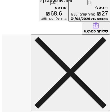
איזה פורמט בא לך?
טלי
מודפס
₪
68.6
₪
מחיר קודם:
35
₪
ע עד:
31/08/2026
מחיר על הספר: ₪
98
חה
כמתנה