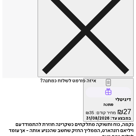
איזה פורמט לשלוח כמתנה?
טלי
מתנה
₪
מחיר קודם:
35
₪
ע עד:
31/08/2026
 כוח ותשוקה מתלקחים כשקרינה חוזרת להתמודד עם
ם רונהארט, הממליך החזק שחשב שהכניע אותה - אך עומד