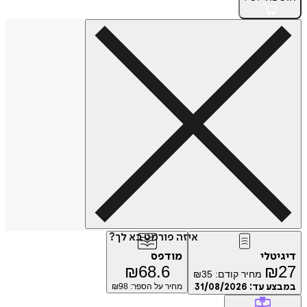
איזה פורמט בא לך?
טלי
מודפס
₪
68.6
₪
מחיר קודם:
35
₪
ע עד:
31/08/2026
מחיר על הספר: ₪
98