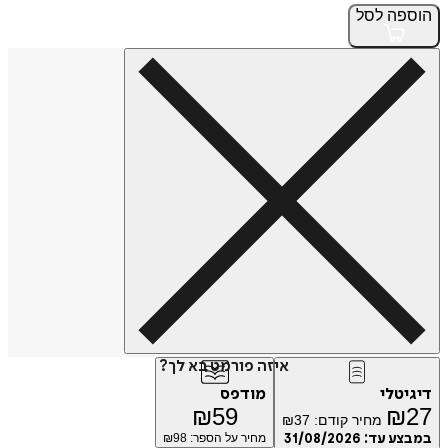
פה
לסל
איזה פורמט בא לך?
טלי
מודפס
₪
59
₪
מחיר קודם:
37
₪
ע עד:
31/08/2026
מחיר על הספר: ₪
98