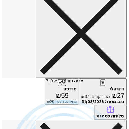
איזה פורמט בא לך?
טלי
מודפס
₪
59
₪
מחיר קודם:
37
₪
ע עד:
31/08/2026
מחיר על הספר: ₪
98
חה
כמתנה