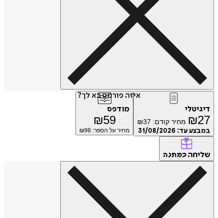
איזה פורמט בא לך?
טלי
מודפס
₪
59
₪
מחיר קודם:
37
₪
ע עד:
31/08/2026
מחיר על הספר: ₪
98
חה
כמתנה