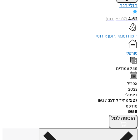
רנה
(
87
ביקורות
)
ומנטי
רומן אירוטי
ודים
י
חיר קודם:
37
₪
פה
לסל