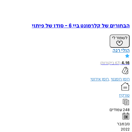
 של קלרמונט ביי 6 - סודו של פיתוי
ר לי
רנה
67
ביקורות
)
ומנטי
רומן אירוטי
ודים
ר