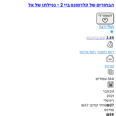
 של קלרמונט ביי 2 - נפילתו של אל
ר לי
רנה
(
154
ביקורות
)
ומנטי
רומן אירוטי
מודים
ר
י
חיר קודם:
37
₪