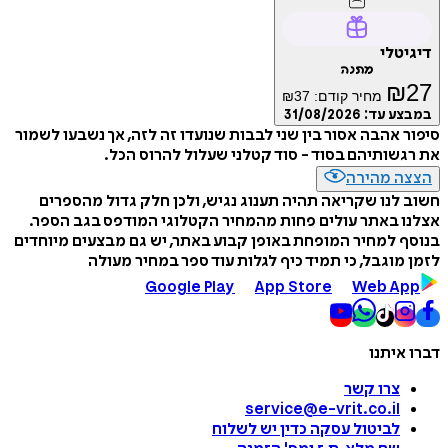
טלי
מתנה
₪
מחיר קודם:
37
₪
ע עד:
31/08/2026
 אהבה אסור בין שני לבבות שנועדו זה לזה, אך נשבעו לשמור
שותיהם בסוד - סוד קטלני שעלול להרוס הכל.
ה מהירה
לנו שקריאה תהיה תענוג נגיש, ולכן חלק גדול מהספרים
 באתר עולים פחות מהמחיר הקטלוגי המודפס בגב הספר.
 למחיר המופחת באופן קבוע באתר, יש גם מבצעים מיוחדים
מוגבל, כי תמיד כיף לגלות עוד ספר במחיר מעולה
Google Play
App Store
Web A
איתנו
צרו קשר
service@e-vrit.co.il
לביטול עסקה
כדין יש לשלוח