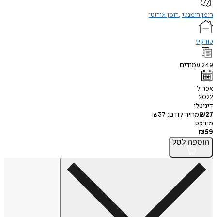
ומנטי
רומן אירוטי
ודים
י
חיר קודם:
37
₪
פה
לסל