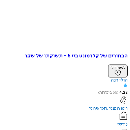
 של קלרמונט ביי 5 - תשוקתו של שקר
ר לי
רנה
(
55
ביקורות
)
ומנטי
רומן אירוטי