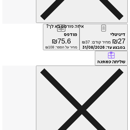
איזה פורמט בא לך?
טלי
מודפס
₪
75.6
₪
מחיר קודם:
37
₪
ע עד:
31/08/2026
מחיר על הספר: ₪
108
חה
כמתנה