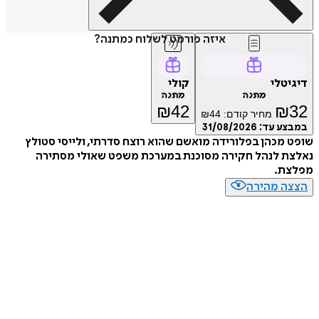
איזה פורמט לשלוח כמתנה?
טלי
קולי
מתנה
מתנה
₪
42
₪
מחיר קודם:
44
₪
ע עד:
31/08/2026
מכהן בפלורידה מואשם שהוא רוצח סדרתי, ולייסי סטולץ
ת לנהל חקירה מסוכנת במערכת משפט שאולי מסתירה
ת.
ה מהירה