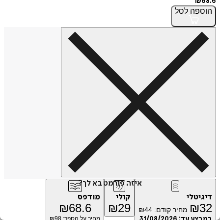
פה
לסל
איזה פורמט בא לך?
טלי
קולי
מודפס
₪
68.6
₪
29
₪
מחיר קודם:
44
₪
ע עד:
31/08/2026
מחיר על הספר: ₪
98