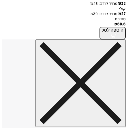
חיר קודם:
48
₪
חיר קודם:
39
₪
פה
לסל