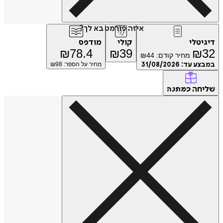
איזה פורמט בא לך?
טלי
קולי
מודפס
₪
78.4
₪
39
₪
מחיר קודם:
44
₪
ע עד:
31/08/2026
מחיר על הספר: ₪
98
חה
כמתנה