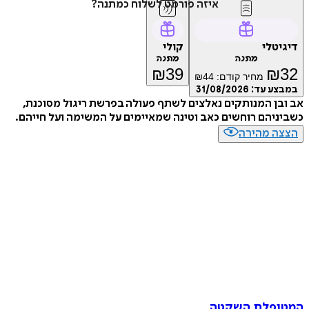
איזה פורמט לשלוח כמתנה?
טלי
קולי
מתנה
מתנה
₪
39
₪
מחיר קודם:
44
₪
ע עד:
31/08/2026
ן המנותקים נאלצים לשתף פעולה בפרשת ריגול מסוכנת,
יהם רוחשים כאב וטינה שמאיימים על המשימה ועל חייהם.
ה מהירה
פלת השקטה