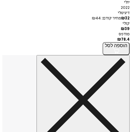
י
חיר קודם:
44
₪
פה
לסל