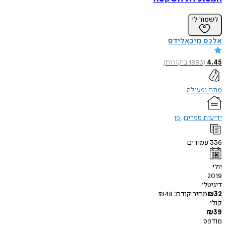
ר לי
 מיכאלידס
(
1883
ביקורות
)
פעולה
 ספרים
פן
ודים
י
חיר קודם:
48
₪