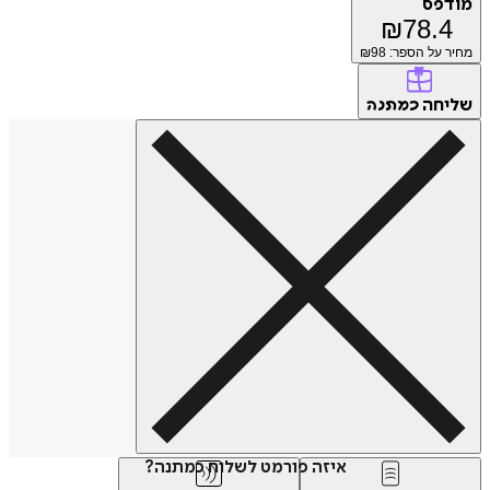
פס
₪
78.
על הספר: ₪
98
חה
כמתנה
איזה פורמט לשלוח כמתנה?