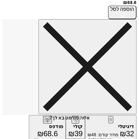
פה
לסל
איזה פורמט בא לך?
טלי
קולי
מודפס
₪
68.6
₪
39
₪
מחיר קודם:
48
₪