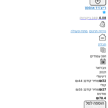
ד אוסמן
(
249
ביקורות
)
תרגום
מתח ופעולה
ודים
ר
י
חיר קודם:
44
₪
חיר קודם:
35
₪
פה
לסל