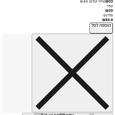
חיר קודם:
44
₪
פה
לסל