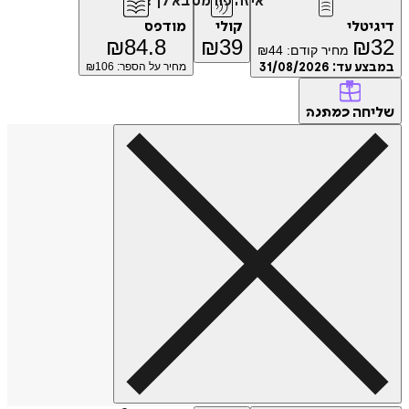
איזה פורמט בא לך?
טלי
קולי
מודפס
₪
84.8
₪
39
₪
מחיר קודם:
44
₪
ע עד:
31/08/2026
מחיר על הספר: ₪
106
חה
כמתנה