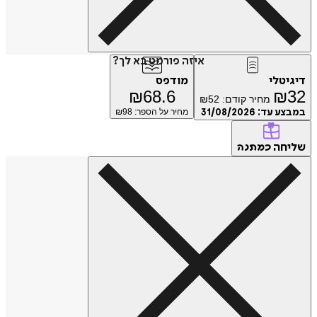
איזה פורמט בא לך?
טלי
מודפס
₪
68.6
₪
מחיר קודם:
52
₪
ע עד:
31/08/2026
מחיר על הספר: ₪
98
חה
כמתנה