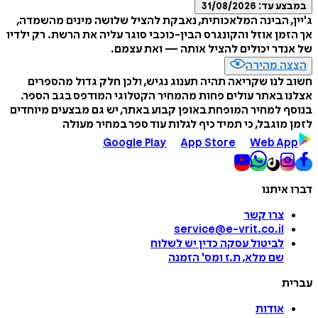
ע עד:
31/08/2026
, הבינה המלאכותית, נאבקת להציל שלושה מינים מהשמדה,
מן אוזל והקונגרס הבין-כוכבי סוגר עליה את הרשת. רק ילדיו
דר יכולים להציל אותה — ואת עצמם.
ה מהירה
לנו שקריאה תהיה תענוג נגיש, ולכן חלק גדול מהספרים
 באתר עולים פחות מהמחיר הקטלוגי המודפס בגב הספר.
 למחיר המופחת באופן קבוע באתר, יש גם מבצעים מיוחדים
מוגבל, כי תמיד כיף לגלות עוד ספר במחיר מעולה
Google Play
App Store
Web A
איתנו
צרו קשר
service@e-vrit.co.il
לביטול עסקה
כדין יש לשלוח
שם מלא, ת.ז ומס
'
הזמנה
ת
אודות