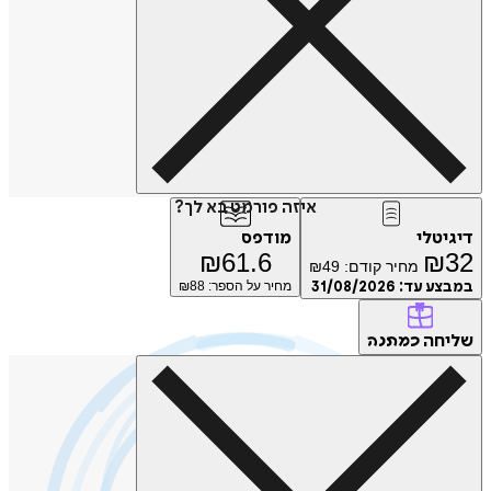
איזה פורמט בא לך?
טלי
מודפס
₪
61.6
₪
מחיר קודם:
49
₪
ע עד:
31/08/2026
מחיר על הספר: ₪
88
חה
כמתנה