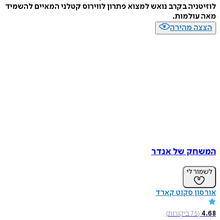
ניה בקרב נואש למצוא פתרון לווירוס קטלני המאיים להשמיד
עולמות.
ה מהירה
ק של אנדר
ר לי
ן סקוט קארד
(
75
ביקורות
)