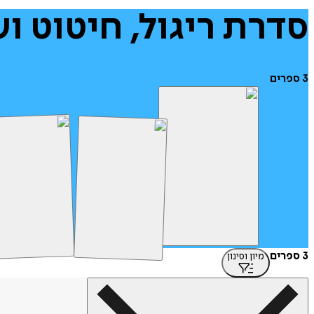
סדרת
ריגול,
חיטוט
וש
3
ספרים
3 ספרים
מיון וסינון