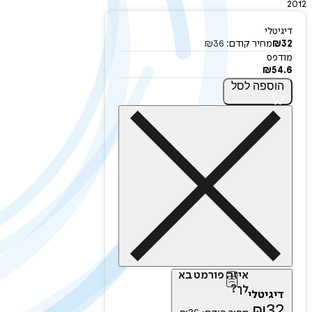
2012
דיגיטלי
32
₪
מחיר קודם:
36
₪
מודפס
₪
54.6
הוספה
לסל
איזה פורמט בא
לך?
דיגיטלי
₪
32