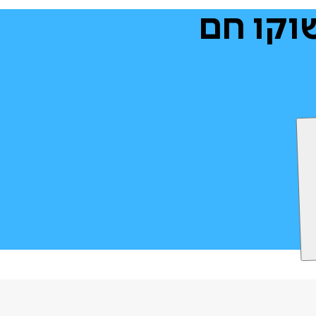
וקו
חם