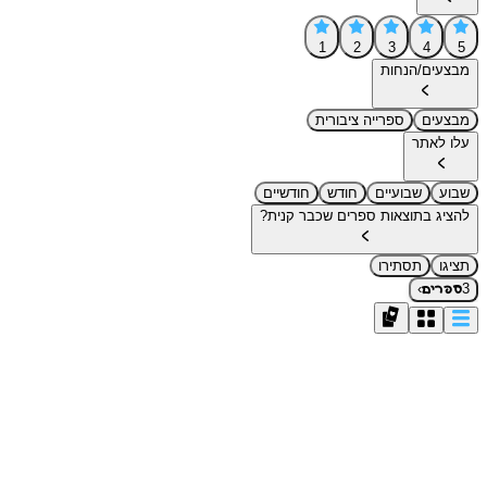
1
2
3
4
5
מבצעים/הנחות
מבצעים
ספרייה ציבורית
עלו לאתר
שבוע
שבועיים
חודש
חודשיים
להציג בתוצאות ספרים שכבר קנית?
תציגו
תסתירו
›
3
ספרים