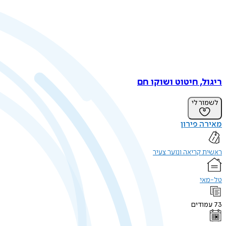
ריגול, חיטוט ושוקו חם
לשמור לי
מאירה פירון
ראשית קריאה ונוער צעיר
טל-מאי
73
עמודים