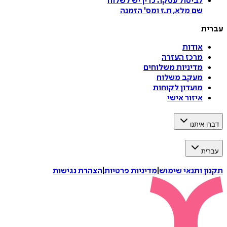
לביטול עסקה
כדין יש לשלוח
שם מלא, ת.ז ומס
'
הזמנה
ת
אודות
מרכז העזרה
מדיניות משלוחים
מעקב משלוח
מועדון לקוחות
איזור אישי
איתנו
ת
 ותנאי שימוש
|
מדיניות פרטיות
|
הצהרת נגישות