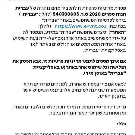
רת מדיניות פרטיות זו להסביר מהם נוהגיה של
עברית
 ספרים 2020 ש.ר. 540300605
(להלן: "
עברית
")
חס לפרטיות המשתמשים באתר "עברית"
תובת:
https://www.e-vrit.co.il
(להלן:
אתר
") וכיצד משתמשת "עברית" במידע, הנמסר לה
-ידי המשתמשים באתר או הנאסף על-ידה בעת השימוש
תר אודות המשתמשים או הגולשים באתר ו/או
פליקציית "עברית".
 אינך מסכים לתנאי מדיניות פרטיות זו, אנא הפסק את
לישה וכל שימוש אחר באתר או באפליקציית
ברית" באופן מידי.
עט אם צוין במפורש אחרת, למונחים מוגדרים תהא
שמעות שניתנה למונחים אלו בתנאי השימוש אשר
קנון האתר.
יניות הפרטיות מופנית ומתייחסת לנשים ולגברים כאחד,
נוסחת בלשון זכר למען הנוחות בלבד.
לי
יניות פרטיות זו מחייבת, ותחול בכל צפייה או גלישה או