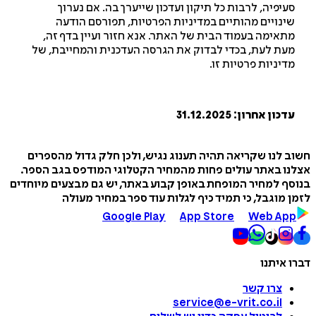
יפיה, לרבות כל תיקון ועדכון שייערך בה. אם נערוך
נויים מהותיים במדיניות הפרטיות, תפורסם הודעה
אימה בעמוד הבית של האתר. אנא חזור ועיין בדף זה,
ת לעת, בכדי לבדוק את הגרסה העדכנית והמחייבת, של
יניות פרטיות זו.
ון אחרון: 31.12.2025
לנו שקריאה תהיה תענוג נגיש, ולכן חלק גדול מהספרים
 באתר עולים פחות מהמחיר הקטלוגי המודפס בגב הספר.
 למחיר המופחת באופן קבוע באתר, יש גם מבצעים מיוחדים
מוגבל, כי תמיד כיף לגלות עוד ספר במחיר מעולה
Google Play
App Store
Web A
איתנו
צרו קשר
service@e-vrit.co.il