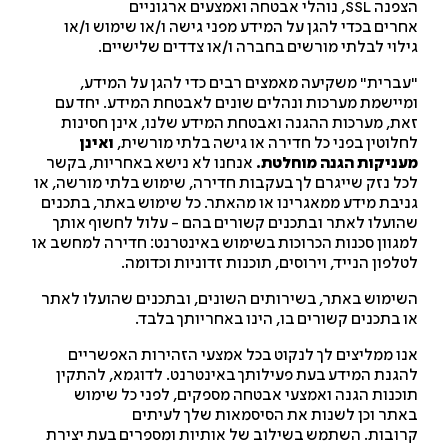
הצפנה SSL, נוהלי אבטחה ואמצעים ארגוניים
רים בכדי להגן על המידע מפני גישה ו/או שימוש ו/או
לוי לבלתי מורשים בחברה ו/או צדדים שלישיים.
ברית" משקיעה מאמצים רבים כדי להגן על המידע,
יישמת מערכות ונהלים שונים לאבטחת המידע. יחד עם
ת, מערכות ההגנה ואבטחת המידע שלנו, אינן חסינות
לוטין בפני כל חדירה או גישה בלתי מורשית,
ואינן
ניקות הגנה מוחלטת.
אנחנו לא נישא באחריות, בקשר
ל נזק שייגרם לך בעקבות חדירה, שימוש בלתי מורשה, או
יבת מידע ממאגרינו או מהאתר. כל שימוש באתר, בתכנים
ועלו לאתר ובתכנים קשורים בהם - עלול לחשוף אותך
גוון סכנות הכרוכות בשימוש באינטרנט: חדירה למחשב או
לפון הנייד, וירוסים, תוכנות זדוניות וכדומה.
ימוש באתר, בשירותים השונים, ובתכנים שהועלו לאתר
 בתכנים קשורים בו, הינו באחריותך בלבד.
ו ממליצים לך לנקוט בכל אמצעי הזהירות האפשריים
גנת המידע בעת פעילותך באינטרנט. לדוגמא, להתקין
כנות הגנה ואמצעי אבטחה מספקים, לפני כל שימוש
תר וכן לשנות את הסיסמאות שלך לעיתים
ובות. השתמש בשילוב של אותיות ומספרים בעת יצירת