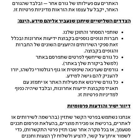
האתרים עם פעילותו של גורם אחר – ובלבד שהגורם
האחר, יקבל על עצמו את הוראות מדיניות פרטיות זו.
דדים השלישיים שיתכן שנעביר אליהם מידע, הינם:
שותפי המסחר והתוכן שלנו.
חברות וגופים נוספים בקבוצת ידיעות אחרונות ובכלל
זאת ספקי השירותים והיועצים השונים של החברות
והגופים בקבוצה.
כל גורם שייחשף לפרטים שתפרסם באתר
(למשל ביקורת שלך באתר).
גורמים שערכאה שיפוטית או גוף רגולטורי כלשהו, יורו
להעניק להם גישה למידע.
כל גורם שירכוש את פעילות האתר או יתמזג עם
תאגיד מקבוצת ידיעות אחרונות, ובלבד שיהיה כפוף
למדיניות פרטיות זו.
וור ישיר והודעות פרסומיות
חנו נשתמש בפרטי הקשר שתזין (בהרשמה לשירותים או
תרים, ברכישת או מכירת מוצרים, בהעלאת ופרסום תכנים
עמך, או בכל מקרה אחר שבו תזין פרטי התקשרות), כדי
מור איתך על קשר, להציע ולשלוח לך הצעות ותכנים