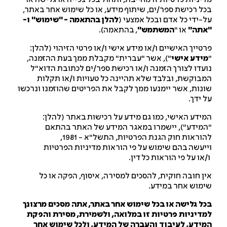
ל רכישת ספר/ים, שיתוף מידע, או כל שימוש אחר באתר,
-ידי כל אדם ובכל אמצעי (
להלן בהתאמה - "שימוש" ו-
תה"
או "
המשתמש"
, בהתאמה).
טייך האישיים ו/או מידע אישי ו/או פרטי הזיהוי (להלן:
ידע אישי
"), אשר "עברית" מקבלת ממך בעת ההזמנה,
עדו לצורך הזמנה ו/או רכישת ספר/ים לכתובת הדוא"ל
בוקשת, ובלבד שלא תהיינה כל טעויות ו/או תקלות
נות, אשר יימנעו ממך לקבל את הפריטים שהוזמנו ונרכשו
 ידך.
ידע האישי, כמו גם מידע על רכישות באתר (להלן:
מידע"), יישמרו במאגר המידע של האתר בהתאם
וראות חוק הגנת הפרטיות, התשל"א - 1981,
יעשה בהם שימוש על פי הוראות מדיניות הפרטיות
או על פי הוראות כל דין.
ן חובה חוקית, להסכים למסירה, איסוף, הפקה או כל
מוש אחר במידע.
ל גלישה או בכל שימוש אחר באתר, אתה מסכים מרצונך
דיניות פרטיות זו במלואה, ולשמירת, מסירת והפקת
ידע, לעיבוד והעברה של המידע, ולכל שימוש אחר