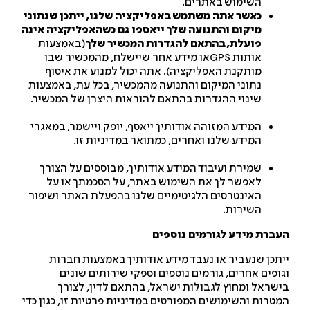
השימוש באתרים.
כאשר אתה משתמש באפליקציה שלנו, ייתכן שנתוני
מיקום והתנועה שלך ייאספו גם כשהאפליקציה אינה
פועלת, בהתאם להגדרות המכשיר שלך
(באמצעות
אותות GPSאו מידע אחר שיישלח, מהמכשיר שבו
מותקנת האפליקציה). אתה יכול למנוע את איסוף
נתוני המיקום והתנועה מהמכשיר, בכל עת, באמצעות
שינוי ההגדרות בהתאם להוראות היצרן של המכשיר.
המידע המזוהה אודותיך ייאסף, יופק ויישמר, במאגרי
המידע שלנו ואחרים, כמתואר במדיניות זו.
שמירת ועיבוד המידע אודותיך, מבוססים על הצורך
לאפשר לך את השימוש באתר, על הסכמתך או על
האינטרסים הלגיטימיים שלנו בהפעלת האתר ושיפור
השירות.
ברת מידע לגורמים נוספים
תכן שנעביר או נעבד מידע אודותיך באמצעות חברות
ופים אחרים, גורמים נוספים וספקי שירותים שונים
שראל ומחוץ לגבולות ישראל, בהתאם לדין, לצורך
טרות והשימושים המפורטים במדיניות פרטיות זו, כגון כדי