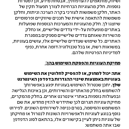
יווק מותאמים להעדפותיך, אבטחת מידע, וכן למטרות
ספות. חלק מהעוגיות הכרחיות לצורך תפעול תקין של
תר, חלקן משמשות לצורכי בקרה הערכה וניתוח, וחלקן
משות להתאמה אישית של תכנים שיווקיים ופרסומיים
וצגו לך. חלק מהעוגיות והמערכות הנוספות שפועלות
תרים מופעלות על-ידי צדדים שלישיים, או כחלק
שירות שאותם צדדים שלישיים מספקים במסגרת
תרים. כל שימוש שצדדים שלישיים אלו, עושים בעוגיות,
שואות רשת, או בכל טכנולוגיה דומה אחרת, כפוף
דיניות הפרטיות שלהם.
יקת העוגיות והפסקת השימוש בהן:
ה יכול למחוק, או להפסיק לחלוטין את השימוש
וגיות באמצעות שינוי ההגדרות בדפדפן האינטרנט
ך.
יתכן שנטרול השימוש בעוגיות יפגע באפשרותך
שתמש בחלק מהאתרים והשירותים, וכן באיכות הגלישה
פעולות נוספות באתרי אינטרנט אחרים. בחלק מהמקרים,
יקת עוגיות תגרום לכך שתידרש להזין מחדש, את שם
שתמש והסיסמה, בטרם כניסה לשירותים השונים. לפירוט
סף בנוגע לעוגיות ולאפשרויות השונות לנטרול או מחיקתן
 עוגיות ניתן לעיין בקישורים אלו, בהתאם לסוג הדפדפן
ו אתה משתמש: