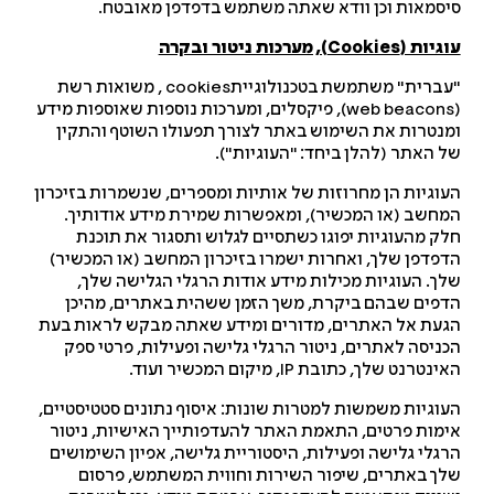
סמאות וכן וודא שאתה משתמש בדפדפן מאובטח.
גיות (
Cookies
), מערכות ניטור ובקרה
"עברית" משתמשת בטכנולוגייתcookies , משואות רשת
(web beacons), פיקסלים, ומערכות נוספות שאוספות מידע
נטרות את השימוש באתר לצורך תפעולו השוטף והתקין
 האתר (להלן ביחד: "העוגיות").
וגיות הן מחרוזות של אותיות ומספרים, שנשמרות בזיכרון
חשב (או המכשיר), ומאפשרות שמירת מידע אודותיך.
ק מהעוגיות יפוגו כשתסיים לגלוש ותסגור את תוכנת
פדפן שלך, ואחרות ישמרו בזיכרון המחשב (או המכשיר)
ך. העוגיות מכילות מידע אודות הרגלי הגלישה שלך,
פים שבהם ביקרת, משך הזמן ששהית באתרים, מהיכן
עת אל האתרים, מדורים ומידע שאתה מבקש לראות בעת
ניסה לאתרים, ניטור הרגלי גלישה ופעילות, פרטי ספק
נטרנט שלך, כתובת IP, מיקום המכשיר ועוד.
וגיות משמשות למטרות שונות: איסוף נתונים סטטיסטיים,
מות פרטים, התאמת האתר להעדפותייך האישיות, ניטור
גלי גלישה ופעילות, היסטוריית גלישה, אפיון השימושים
ך באתרים, שיפור השירות וחווית המשתמש, פרסום