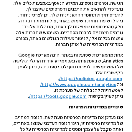
ישה, ופרטים נוספים. המידע הנאסף באמצעות כלים אלו,
עד כדי להתאים את התכנים והפרסומים שיוצגו לך,
עדפותיך ולתחומי ההתעניינות שלך, וכן לצרכי ניתוח,
הול ושיפור חווית השימוש באתר, פילוח מחקר ובקרה.
ק מהפרסומות שמוצגות לך באתר, מנוהלות על-ידי
רמים חיצוניים לרבות מסחריים. השימוש שחברות אלה
שות בכלים אלו, לניטור פעילות הגולשים באתר, מפורט
דיניות הפרטיות של אותן חברות.
אחת מהמערכות שפועלות באתר, הינה מערכת Google
Analytics, שבאמצעותה נאסף מידע אודות הרגלי הגלישה
 המשתמשים. לפירוט נוסף לגבי מערכת זו, ניתן לעיין
ישורים אלו:
,
https://policies.google.com
ן:
http://www.google.com/analytics/
פשרויות להגבלתה של מערכת זו,
תן לעיין בקישור:
https://tools.google.com/
.
נויים במדיניות הפרטיות
ו נעדכן את מדיניות הפרטיות מעת לעת. הנוסח המחייב
 מדיניות פרטיות זו, הינו הנוסח העדכני שמוצג באתרים,
תה מקבל על עצמך ומסכים למדיניות הפרטיות על כל