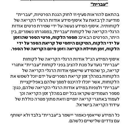
"עברית"
בהתאם להוראות סעיף 11 לחוק הגנת הפרטיות, "עברית"
דיעה לך בזאת על איסוף מידע אודות הרגלי הקריאה של
וחותיה. איסוף המידע נעשה על ידי שמירת פרטים אודות
גלי הקריאה של לקוחות "עברית", במסגרתו נשמרים, בין
תר, הפרטים הבאים:
מספר הלקוח, פרטי הספר שהוזמן
 ידי הלקוח, המיקום היחסי של קריאת הספר על ידי
קוח, זמן תחילת הקריאה וזמן סיום הקריאה של הספר.
סוף המידע הנ"ל אודות הרגלי הקריאה של לקוחות
ברית" נועד על מנת להציב בפני לקוחות "עברית" אתגרי
יאה, כך שהמידע שייאסף אודות הרגלי הקריאה של
קוחות במהלך זמן קריאת הספרים על ידם יוכל לשמש את
קוחות, אשר יוכלו להיכנס למסך שלהם באפליקציית
ברית" ולצפות במידע אודות הרגלי הקריאה שלהם, כגון:
פר העמודים שקראו בכל יום במהלך זמן הקריאה וכך
מוד באתגרי קריאה יומיים וזאת מתוך מטרה כוללת של
דוד הקריאה בישראל.
 המידע שייאסף כאמור יישמר ב"עברית" בלבד ולא ישותף
 צדדים שלישיים כלשהם.