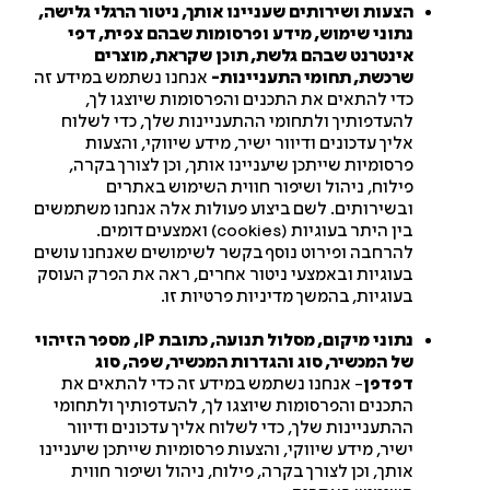
הצעות ושירותים שעניינו אותך, ניטור הרגלי גלישה,
נתוני שימוש, מידע ופרסומות שבהם צפית, דפי
אינטרנט שבהם גלשת, תוכן שקראת, מוצרים
שרכשת, תחומי התעניינות-
אנחנו נשתמש במידע זה
כדי להתאים את התכנים והפרסומות שיוצגו לך,
להעדפותיך ולתחומי ההתעניינות שלך, כדי לשלוח
אליך עדכונים ודיוור ישיר, מידע שיווקי, והצעות
פרסומיות שייתכן שיעניינו אותך, וכן לצורך בקרה,
פילוח, ניהול ושיפור חווית השימוש באתרים
ובשירותים. לשם ביצוע פעולות אלה אנחנו משתמשים
בין היתר בעוגיות (cookies) ואמצעים דומים.
להרחבה ופירוט נוסף בקשר לשימושים שאנחנו עושים
בעוגיות ובאמצעי ניטור אחרים, ראה את הפרק העוסק
בעוגיות, בהמשך מדיניות פרטיות זו.
נתוני מיקום, מסלול תנועה, כתובת
IP
, מספר הזיהוי
של המכשיר, סוג והגדרות המכשיר, שפה, סוג
דפדפן
- אנחנו נשתמש במידע זה כדי להתאים את
התכנים והפרסומות שיוצגו לך, להעדפותיך ולתחומי
ההתעניינות שלך, כדי לשלוח אליך עדכונים ודיוור
ישיר, מידע שיווקי, והצעות פרסומיות שייתכן שיעניינו
אותך, וכן לצורך בקרה, פילוח, ניהול ושיפור חווית