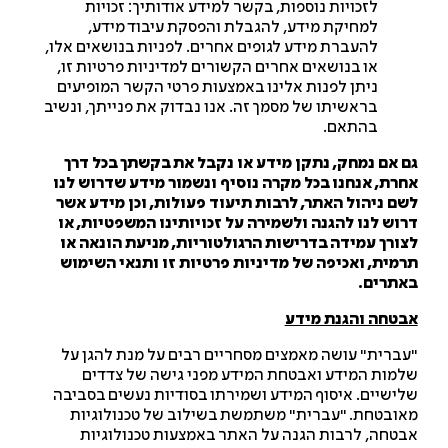
לזכויות נוספות, בקשר למידע אודותיך: זכויות
למחיקת מידע, להגבלת והפסקת עיבוד מידע,
להעברת מידע לגופים אחרים. לפניות בנושאים אלו,
או בנושאים אחרים הקשורים למדיניות פרטיות זו,
ניתן לפנות אלינו באמצעות פרטי הקשר המופיעים
בראשיתו של מסמך זה. אנו נבדוק את פנייתך, ונשיב
בהתאם.
 אם נמחק, נתקן מידע או נקבל את בקשתך בכל דרך
רת, אנחנו בכל מקרה נוסיף ונשמור מידע שדרוש לנו
ם ניהול האתר, לרבות תיעוד פעולות, וכן מידע אשר
וש לנו להגנה ולשמירה על זכויותינו המשפטיות, או
ורך עמידה בדרישות הרגולטוריות, מניעת הונאה או
מית, ואכיפה של מדיניות פרטיות זו ותנאי השימוש
תרים.
טחה והגנת מידע
ברית" עושה מאמצים מסחריים רבים על מנת להגן על
מות המידע ואבטחת המידע מפני גישה של צדדים
ישיים. איסוף המידע ושמירתו בסודיות נעשים בסביבה
ובטחת. "עברית" משתמשת בשילוב של טכנולוגיות
טחה, לרבות הגנה על האתר באמצעות טכנולוגיות