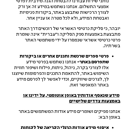
נותני שירות עבורנו להבטחת הגנה מירבית לפרטי
אמצעי התשלום. אנחנו נשתמש במידע זה אך ורק
לצורך הרכישות שתבצע באתר, ביקורות פנימיות
ואבטחת המידע, ולא לכל מטרה או עניין אחר.
בהר, כי סליקת כרטיסי האשראי של רוכשים דרך האתר
בצעת באמצעות ספק הסליקה ו"עברית" אינה שומרת
טי כרטיסי אשראי שנמסרו על ידי משתמשי האתר
רתיה.
פרטי ספרים שרכשת ותכנים אחרים או ביקורות
שתפרסם באתר-
אנחנו נשתמש בפרטי מידע
אלו לצורכי בקרה, ניהול, ניתוח, פילוח ושיפור חווית
השימוש באתר, להתאמת התכנים והפרסומות שיוצגו
לך, לצרכים שיווקיים, וכדי לאפשר לך לפרסם מידע
באתר המאפשר זאת.
ידע שנאסף אודותיך באופן אוטומטי, על ידינו או
מצעות צדדים שלישיים
חנו מפיקים ושומרים מידע אודות המשתמשים באתר
ופן הבא:
איסוף מידע אודות הרגלי הקריאה של לקוחות