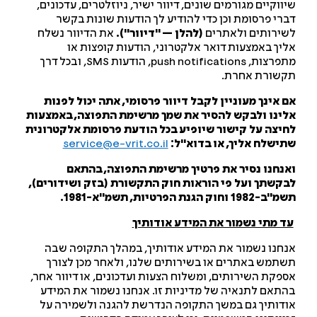
ווקיים מגורמים שונים, דיוור ישיר, ניוזלטרים, עדכונים,
רי פרסומת וכן כדי להודיע לך הודעות שונות בקשר
ירותים ולאתרים
(להלן – "דיוור").
את הדיוור נשלח
יך באמצעות דואר אלקטרוני, הודעות קופצות או
מתפרצות, push notifications, הודעות SMS, ובכל דרך
שורת אחרת.
 אינך מעוניין לקבל דיוור פרסומי, אתה יכול לפנות
ינו ולבקש להסיר את שמך מרשימת התפוצה, באמצעות
יצה על קישור שיופיע בכל הודעת פרסומת אלקטרונית
ישלח אליך, או בדוא"ל:
service@e-vrit.co.il
נחנו נסיר את פרטיך מרשימת התפוצה, בהתאם
קשתך ועל פי הוראות חוק התקשורת (בזק ושידורים),
198 וחוק הגנת הפרטיות, תשמ"א-1981.
ד מתי נשמור את המידע אודותיך
חנו נשמור את המידע אודותיך, במהלך התקופה שבה
תמש באתרים או בשירותים שלנו, ולאחר מכן לצורך
פקת השירותים, ומשלוח הצעות ועדכונים, או דיוור אחר,
תאם לתנאיה של מדיניות זו. אנחנו נשמור את המידע
דותיך גם במשך התקופה הנדרשת להגנה ולשמירה על