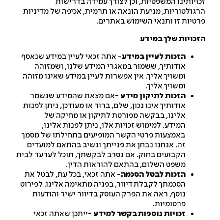
ויותינו המשפטיות, וכן לצורך עמידה בדרישות
גולטוריות, מניעת הונאה או תרמית, אכיפה של מדיניות
טיות זו ותנאי השימוש באתרים.
כויות שלך במידע
הזכות לעיין במידע
- אתה זכאי לעיין במידע שנאסף
אודותיך, ששמור במאגרי המידע שלנו, ושמזוהה
ומשויך אליך. אין אפשרות לעיין במידע שאינו מזוהה
ומשויך אליך.
הזכות לתיקון מידע -
אם מצאת שהמידע שנשמר
אודותיך אינו נכון, שלם, ברור או מעודכן, ניתן לפנות
אלינו, בבקשה מפורטת לתיקון או מחיקה של
המידע. למימוש זכויות אלו, ניתן לפנות אלינו,
באמצעות פרטי הקשר המופיעים בתחילתו של מסמך
זה. אנחנו נבחן את פנייתך ונשיב בהתאם למועדים
הקבועים בחוק. אם נסרב לבקשתך, תוכל לערער לבית
משפט השלום, בהתאם להוראות הדין.
הזכות לבטל הסכמה
- אתה זכאי, בכל עת, לבטל את
הסכמתך לקבלת דיוור, בפניה מתאימה אלינו. לפירוט
נוסף, ראה את הפרק העוסק בדיוור ישיר והודעות
פרסומיות.
זכויות נוספות בקשר למידע -
ייתכן שאתה זכאי