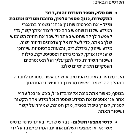
רטים הבאים:
שם מלא, מספר תעודת זהות, דרכי
התקשרות, כגון: מספר טלפון, כתובת מגורים וכתובת
מייל -
את הפרטים שתזין אנחנו נשמור במאגרי
המידע שלנו ונשתמש בהם כדי ליצור איתך קשר, כדי
לאפשר לך להשתמש באתר ולשפר את חווית השימוש
שלך באתר, כדי לשלוח אליך עדכונים ודיוור ישיר,
מידע שיווקי, ניוזלטרים, והצעות פרסומיות שייתכן
שיעניינו אותך, לצרכי ניתוח וסטטיסטיקה, פילוח
ושיפור השירות, כדי להגן עליך ועל האינטרסים
העסקיים הלגיטימיים שלנו.
נך מצהיר בזאת כי הפרטים אישיים אשר נמסרים לחברה
הלך ההרשמה נעשים מרצונך החופשי ובהסכמתך.
וסף, כאשר אתה פונה אלינו בדוא"ל, בצ'ט או בכל ערוץ
ר אנו אוספים את המידע שמסרת וכל מידע אחר הקשור
ניה, לצורך טיפול בפניה, מתן תמיכה, שמירה על קשר
יפור האתר.
פרטי אמצעי תשלום
- נבקש שתזין באתר פרטי כרטיס
אשראי, או אמצעי תשלום אחרים. המידע יעובד על ידי