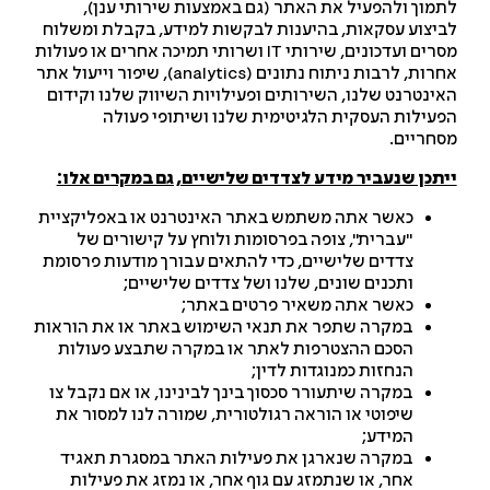
מוך ולהפעיל את האתר (גם באמצעות שירותי ענן),
יצוע עסקאות, בהיענות לבקשות למידע, בקבלת ומשלוח
מסרים ועדכונים, שירותי IT ושרותי תמיכה אחרים או פעולות
אחרות, לרבות ניתוח נתונים (analytics), שיפור וייעול אתר
ינטרנט שלנו, השירותים ופעילויות השיווק שלנו וקידום
עילות העסקית הלגיטימית שלנו ושיתופי פעולה
חריים.
תכן שנעביר מידע לצדדים שלישיים, גם במקרים אלו:
כאשר אתה משתמש באתר האינטרנט או באפליקציית
"עברית", צופה בפרסומות ולוחץ על קישורים של
צדדים שלישיים, כדי להתאים עבורך מודעות פרסומת
ותכנים שונים, שלנו ושל צדדים שלישיים;
כאשר אתה משאיר פרטים באתר;
במקרה שתפר את תנאי השימוש באתר או את הוראות
הסכם ההצטרפות לאתר או במקרה שתבצע פעולות
הנחזות כמנוגדות לדין;
במקרה שיתעורר סכסוך בינך לבינינו, או אם נקבל צו
שיפוטי או הוראה רגולטורית, שמורה לנו למסור את
המידע;
במקרה שנארגן את פעילות האתר במסגרת תאגיד
אחר, או שנתמזג עם גוף אחר, או נמזג את פעילות