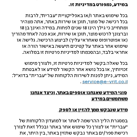
ידע, כמפורט במדיניות זו.
ל שימוש באתר ו/או באפליקציית "עברית", לרבות
ל רכישה של מוצר, תוכן או שירות באתר, אתה מצהיר
ומתחייב כי גילך הינו 18 שנים לפחות. במידה ואינך בן 18
רצונך לרכוש מוצר, תוכן או שירות, אנא פנה לאחד מהוריך
ו אפוטרופוס שאחראי עליך) לביצוע הרכישה. גלישה או
מוש אחר באתר על קטינים תיעשה באישור הורה או
ראי בלבד, ובהסכמתו למדיניות פרטיות זו במלואה.
ל שאלה בקשר למדיניות פרטיות זו, ולצורך מימוש
ויותיך, או בכל נושא אחר הקשור למידע או לאבטחת
ידע, ניתן לפנות לשירות הלקוחות של "עברית" בדוא"ל:
.
service@e-vrit.co.
וגי המידע שאנחנו אוספים באתר, וכיצד אנחנו
תמשים במידע
דע שנבקש ממך להזין או לספק
סגרת הליך ההרשמה לאתר או למועדון הלקוחות של
ברית" או לצורך כל שימוש אחר באתר ובכלל זאת לצורך
ישת ספר/ים באתר נבקש שתזין באתר, בין היתר, את