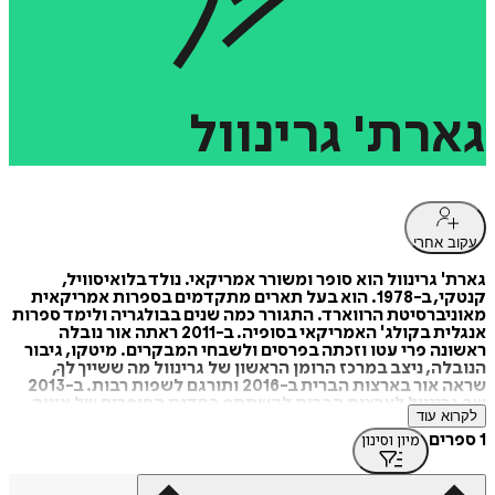
גארת'
גרינוול
עקוב אחרי
גארת' גרינוול הוא סופר ומשורר אמריקאי. נולד בלואיסוויל,
קנטקי, ב-1978. הוא בעל תארים מתקדמים בספרות אמריקאית
מאוניברסיטת הרווארד. התגורר כמה שנים בבולגריה ולימד ספרות
אנגלית בקולג' האמריקאי בסופיה. ב-2011 ראתה אור נובלה
ראשונה פרי עטו וזכתה בפרסים ולשבחי המבקרים. מיטקו, גיבור
הנובלה, ניצב במרכז הרומן הראשון של גרינוול מה ששייך לךָ,
שראה אור בארצות הברית ב-2016 ותורגם לשפות רבות. ב-2013
שב גרינוול לארצות הברית להשתתף בסדנת הסופרים של איווה,
לקרוא עוד
ששם זכה במלגת לימודים. הוא כותב ביקורות ספרות ושירה, בין
השאר בניו יורקר, בפריז ריוויו, בניו יורק טיימס ובלונדון ריוויו אוף
1 ספרים
מיון וסינון
בוקס. ספרו השני עתיד לראות אור ב-2020. הוא מתגורר באיווה
סיטי.