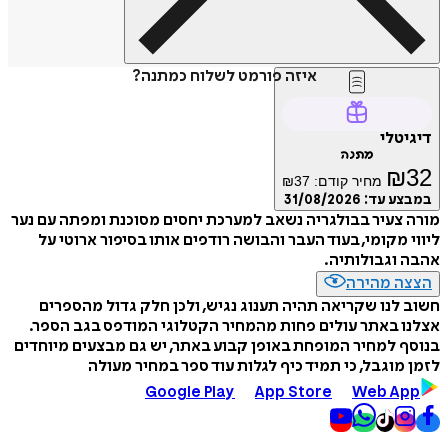
איזה פורמט לשלוח כמתנה?
דיגיטלי
מתנה
₪
32
מחיר קודם:
37
₪
במבצע עד:
31/08/2026
מורה צעיר בבולגריה נשאב למערכת יחסים מסוכנת ומפתה עם נער
ליווי מקומי, בעוד העבר והבושה רודפים אותו בסיפור ארוטי על
אהבה וגבולותיה.
הצצה מהירה
חשוב לנו שקריאה תהיה תענוג נגיש, ולכן חלק גדול מהספרים
אצלנו באתר עולים פחות מהמחיר הקטלוגי המודפס בגב הספר.
בנוסף למחיר המופחת באופן קבוע באתר, יש גם מבצעים מיוחדים
לזמן מוגבל, כי תמיד כיף לגלות עוד ספר במחיר מעולה
Google Play
App Store
Web App