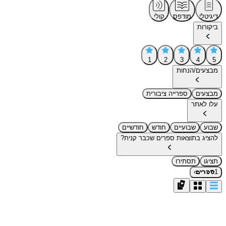
דיגיטלי
מודפס
קולי
ביקורות
1
2
3
4
5
מבצעים/הנחות
מבצעים
ספרייה ציבורית
עלו לאתר
שבוע
שבועיים
חודש
חודשיים
להציג בתוצאות ספרים שכבר קנית?
תציגו
תסתירו
›
1
ספרים