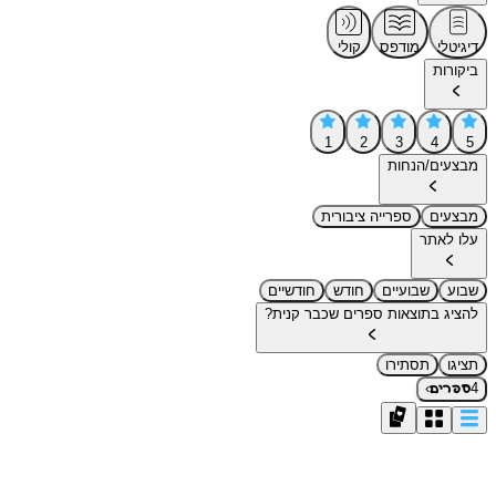
דיגיטלי
מודפס
קולי
ביקורות
1
2
3
4
5
מבצעים/הנחות
מבצעים
ספרייה ציבורית
עלו לאתר
שבוע
שבועיים
חודש
חודשיים
להציג בתוצאות ספרים שכבר קנית?
תציגו
תסתירו
›
4
ספרים