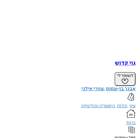
גוי קדוש
לשמור לי
אבנר בן-עמוס
עפרי אילני
עיון
יהדות
היסטוריה ופוליטיקה
כרמל
389
עמודים