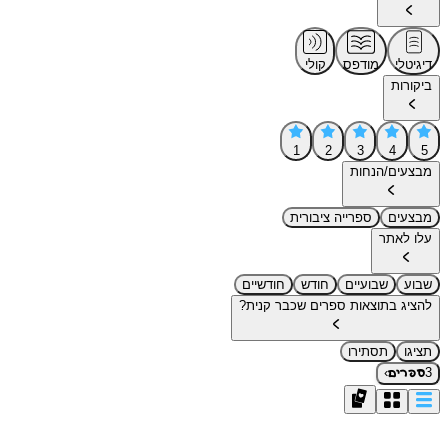
דיגיטלי
מודפס
קולי
ביקורות
1
2
3
4
5
מבצעים/הנחות
מבצעים
ספרייה ציבורית
עלו לאתר
שבוע
שבועיים
חודש
חודשיים
להציג בתוצאות ספרים שכבר קנית?
תציגו
תסתירו
›
3
ספרים