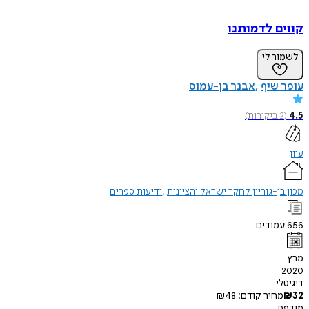
קווים לדמותנו
לשמור לי
עופר שיף
אבנר בן-עמוס
4.5
(
2
ביקורות
)
עיון
מכון בן-גוריון לחקר ישראל והציונות
ידיעות ספרים
656
עמודים
מרץ
2020
דיגיטלי
32
₪
מחיר קודם:
48
₪
מודפס