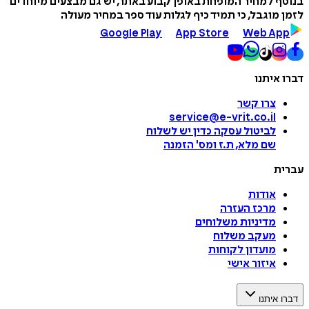
בנוסף למחיר המופחת באופן קבוע באתר, יש גם מבצעים מיוחדים
לזמן מוגבל, כי תמיד כיף לגלות עוד ספר במחיר מעולה
Google Play
App Store
Web App
דברו איתנו
צרו קשר
service@e-vrit.co.il
לביטול עסקה
כדין יש לשלוח
שם מלא, ת.ז ומס
'
הזמנה
עברית
אודות
מרכז העזרה
מדיניות משלוחים
מעקב משלוח
מועדון לקוחות
איזור אישי
דברו איתנו