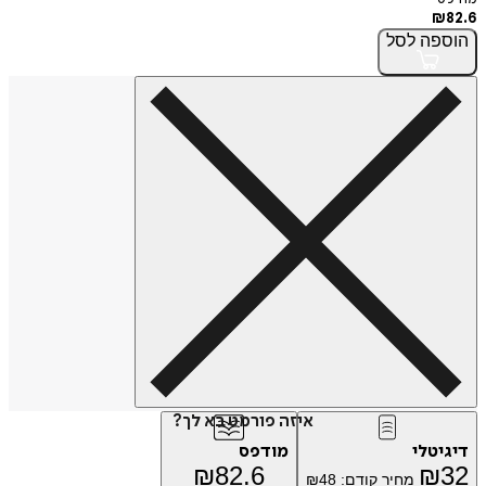
₪
82.6
הוספה
לסל
איזה פורמט בא לך?
דיגיטלי
מודפס
₪
82.6
₪
32
מחיר קודם:
48
₪