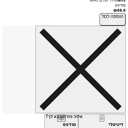
32
₪
מחיר קודם:
42
₪
מודפס
₪
68.6
הוספה
לסל
איזה פורמט בא לך?
דיגיטלי
מודפס