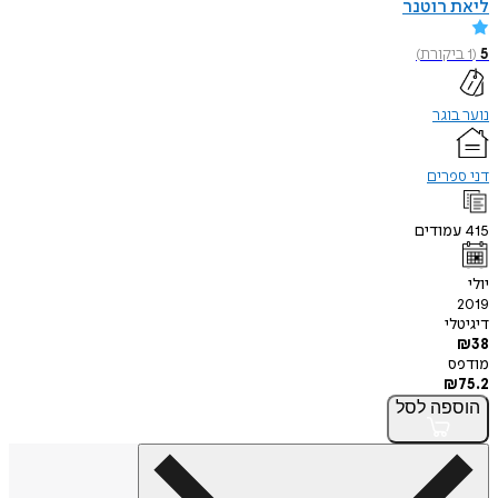
ליאת רוטנר
5
(
1
ביקורת
)
נוער בוגר
דני ספרים
415
עמודים
יולי
2019
דיגיטלי
₪
38
מודפס
₪
75.2
הוספה
לסל