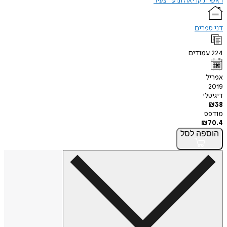
ראשית קריאה ונוער צעיר
דני ספרים
224
עמודים
אפריל
2019
דיגיטלי
₪
38
מודפס
₪
70.4
הוספה
לסל