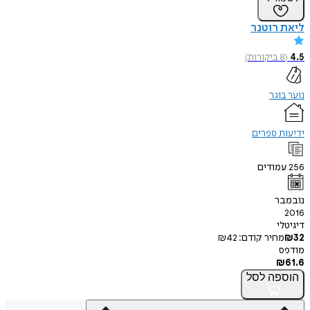
ליאת רוטנר
4.5
(
8
ביקורות
)
נוער בוגר
ידיעות ספרים
256
עמודים
נובמבר
2016
דיגיטלי
32
₪
מחיר קודם:
42
₪
מודפס
₪
61.6
הוספה
לסל