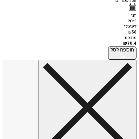
239
עמודים
יוני
2018
דיגיטלי
₪
38
מודפס
₪
70.4
הוספה
לסל