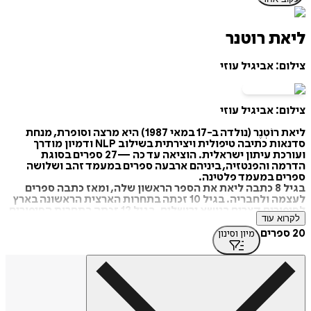
ליאת רוטנר
צילום: אביגיל עוזי
צילום: אביגיל עוזי
ליאת רוֹטְנֶר (נולדה ב-17 במאי 1987) היא מרצה וסופרת, מנחת
סדנאות כתיבה טיפולית ויצירתית בשילוב NLP ודמיון מודרך
ועורכת עיתון ישראלית. הוציאה עד כה —27 ספרים בסוגת
הדרמה והפנטזיה, ביניהם ארבעה ספרים במעמד זהב ושלושה
ספרים במעמד פלטינה.
בגיל 8 כתבה ליאת את הספר הראשון שלה, ומאז כתבה ספרים
לעצמה ולחבריה. בגיל 10 זכתה בתחרות הארצית הראשונה בארץ
לסיפורים קצרים בנושא ירושלים. בגיל 12 זכתה בתחרות הסיפורים
לקרוא עוד
של המרכז הבינתחומי הרצליה, עם סיפור האוטופיה "המחסום".
בשנת 2000 זכתה בתעודת הוקרה ובמדליית הצטיינות בתחום
20 ספרים
מיון וסינון
הספרות מטעם עיריית נתניה. כמו כן, הייתה כתבת נוער בעיתון
הנוער "אותיות". בין 2010 ל-2014 כיהנה כעורכת ראשית של עיתון
זה. ב-2016 הפכה ליאת לבלוגרית ראשית ב-ynet.
בשנת 2003, בהיותה בת 16, יצא לאור בהוצאת ידיעות אחרונות
אחד מהספרים אשר כתבה למגירה בגיל 14, "קיץ אחד ביחד".
רוטנר פרסמה שלושה ספרי המשך. הראשון הוא "תנו לגדול
בשקט" (2005), השני הוא "לנצח בגדול" (2006), השלישי