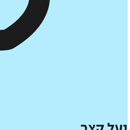
יעל
קצב