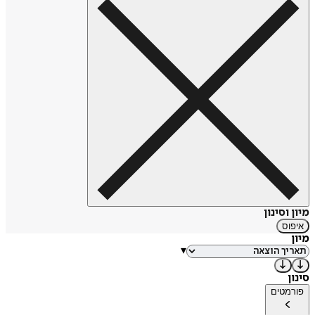
מיון וסינון
איפוס
מיון
▾
סינון
פורמטים