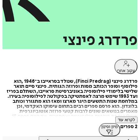
פרדרג
פינצי
עקוב אחרי
פרדרג פינצי (Finci Predrag), שנולד בסראייבו ב־1946 ,הוא
פילוסוף וסופר הכותב מסות ופרוזה הגותית. פינצי סיים תואר
שלישי בלימודי פילוסופיה באוניברסיטת סראייבו, השתלם בפריז
ועד 1993 שימש מרצה לאסתטיקה בפקולטה לפילוסופיה בעירו.
במלחמת שנות התשעים היגר מארצו ומאז הוא מתגורר וכותב
בלונדון. הוא פרסם ספרים רבים בתחום עיסוקו האקדמי, וכן
מאמרים בנושאים שונים לרבות קטעי פרוזה אוטוביוגרפית
ששלובים בה היבטים פילוסופיים ואסתטיים. עד היום פרסם 15
לקרוא עוד
ספרים בקרואטית ושניים באנגלית.
2 ספרים
מיון וסינון