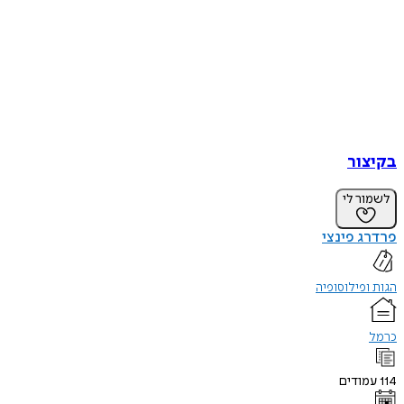
בקיצור
לשמור לי
פרדרג פינצי
הגות ופילוסופיה
כרמל
114
עמודים