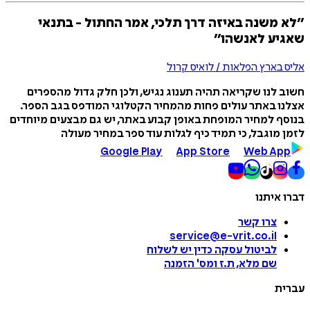
״לא משנה באיזה דרך תלכי, אמר החתול - בתנאי
שאגיע לאנשהו״
אליס בארץ הפלאות / לואיס קרול
חשוב לנו שקריאה תהיה תענוג נגיש, ולכן חלק גדול מהספרים
אצלנו באתר עולים פחות מהמחיר הקטלוגי המודפס בגב הספר.
בנוסף למחיר המופחת באופן קבוע באתר, יש גם מבצעים מיוחדים
לזמן מוגבל, כי תמיד כיף לגלות עוד ספר במחיר מעולה
Google Play
App Store
Web App
דברו איתנו
צרו קשר
service@e-vrit.co.il
לביטול עסקה
כדין יש לשלוח
שם מלא, ת.ז ומס
'
הזמנה
עברית