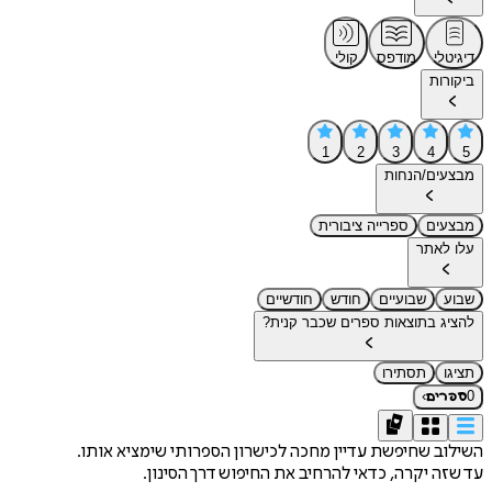
דיגיטלי
מודפס
קולי
ביקורות
1
2
3
4
5
מבצעים/הנחות
מבצעים
ספרייה ציבורית
עלו לאתר
שבוע
שבועיים
חודש
חודשיים
להציג בתוצאות ספרים שכבר קנית?
תציגו
תסתירו
›
0
ספרים
השילוב שחיפשת עדיין מחכה לכישרון הספרותי שימציא אותו.
עד שזה יקרה, כדאי להרחיב את החיפוש דרך הסינון.