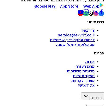
לזמן מוגבל, כי תמיד כיף לגלות עוד ספר במחיר מעולה
Google Play
App Store
Web App
דברו איתנו
צרו קשר
service@e-vrit.co.il
לביטול עסקה
כדין יש לשלוח
שם מלא, ת.ז ומס
'
הזמנה
עברית
אודות
מרכז העזרה
מדיניות משלוחים
מעקב משלוח
מועדון לקוחות
איזור אישי
דברו איתנו