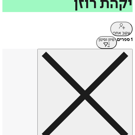
יקהת
רוזן
עקוב אחרי
1 ספרים
מיון וסינון