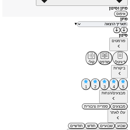
מיון וסינון
איפוס
מיון
▾
סינון
פורמטים
דיגיטלי
מודפס
קולי
ביקורות
1
2
3
4
5
מבצעים/הנחות
מבצעים
ספרייה ציבורית
עלו לאתר
שבוע
שבועיים
חודש
חודשיים