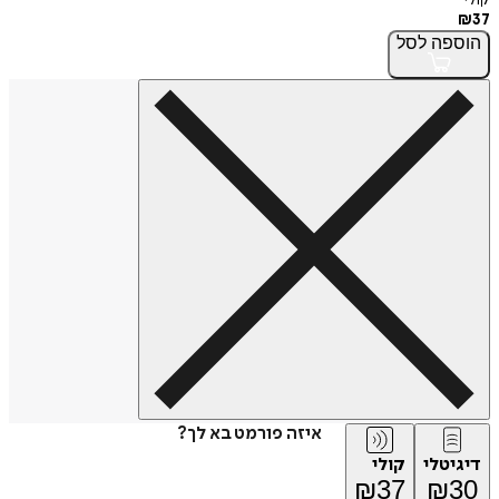
₪
37
הוספה
לסל
איזה פורמט בא לך?
דיגיטלי
קולי
₪
37
₪
30