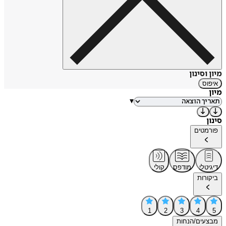
מיון וסינון
איפוס
מיון
▾
סינון
פורמטים
דיגיטלי
מודפס
קולי
ביקורות
1
2
3
4
5
מבצעים/הנחות