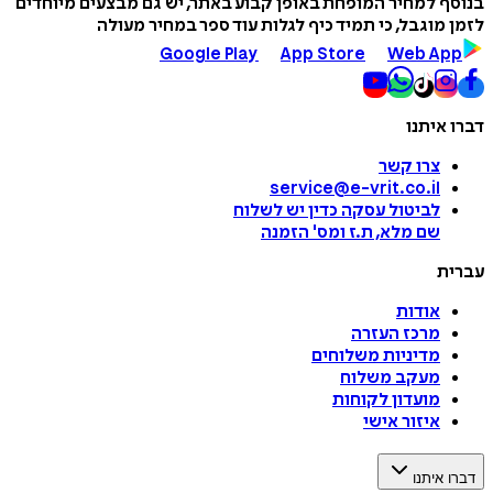
בנוסף למחיר המופחת באופן קבוע באתר, יש גם מבצעים מיוחדים
לזמן מוגבל, כי תמיד כיף לגלות עוד ספר במחיר מעולה
Google Play
App Store
Web App
דברו איתנו
צרו קשר
service@e-vrit.co.il
לביטול עסקה
כדין יש לשלוח
שם מלא, ת.ז ומס
'
הזמנה
עברית
אודות
מרכז העזרה
מדיניות משלוחים
מעקב משלוח
מועדון לקוחות
איזור אישי
דברו איתנו