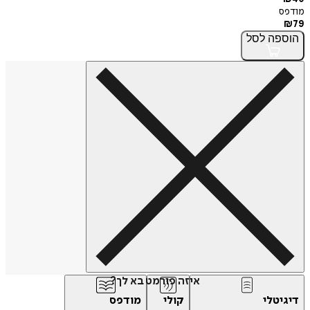
מודפס
₪
79
הוספה
לסל
איזה פורמט בא לך?
דיגיטלי
קולי
מודפס