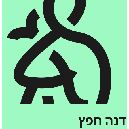
דנה
חפץ