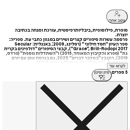
עקוב אחרי
סופרת, פילוסופית, ביבליותרפיסטית, עורכת ומנחה בכתיבה
יוצרת.
פרסמה עשרות סיפורים קצרים ושירים במגוון כתבי עת. ספריה:
ספר העיון "חסד חילוני " (רסלינג, 2009; באנגלית: Secular
Grace", Brill-Rodopi 2017"), קבצי הסיפורים "דולפינים בקרית
גת" (ספרא והקיבוץ המאוחד, 2015) ו"השתדלות נוספת" (פרדס,
2019), הקובץ "במדבר דברים" (2021, גם בגרסת אמן עם יורם
קופרמינץ), והרומן "הבית הכחול" (פרדס, 2023).
לקרוא עוד
על כתיבתה בפרוזה זכתה בפרס איגוד הסופרים, פרס שרת
התרבות לספר ביכורים ומלגת "פרדס" לסופרים מטעם הספרייה
5 ספרים
מיון וסינון
הלאומית.