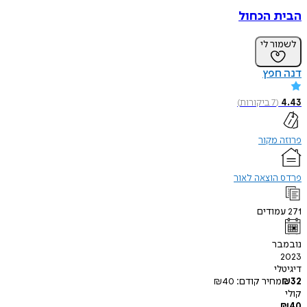
הבית הכחול
לשמור לי
דנה חפץ
4.43
(
7
ביקורות
)
פרוזה מקור
פרדס הוצאה לאור
271
עמודים
נובמבר
2023
דיגיטלי
32
₪
מחיר קודם:
40
₪
קולי
₪
40